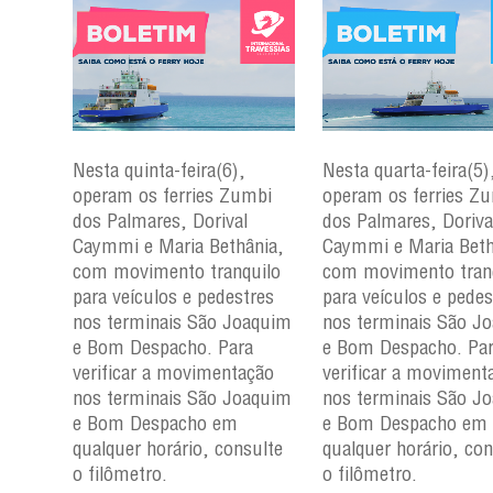
Nesta quinta-feira(6),
Nesta quarta-feira(5)
mbi
operam os ferries Zumbi
operam os ferries Z
dos Palmares, Dorival
dos Palmares, Doriva
çu e
Caymmi e Maria Bethânia,
Caymmi e Maria Beth
com movimento tranquilo
com movimento tran
para
para veículos e pedestres
para veículos e pedes
nos
nos terminais São Joaquim
nos terminais São J
m e
e Bom Despacho. Para
e Bom Despacho. Pa
verificar a movimentação
verificar a moviment
ção
nos terminais São Joaquim
nos terminais São J
aquim
e Bom Despacho em
e Bom Despacho em
qualquer horário, consulte
qualquer horário, con
ulte
o filômetro.
o filômetro.