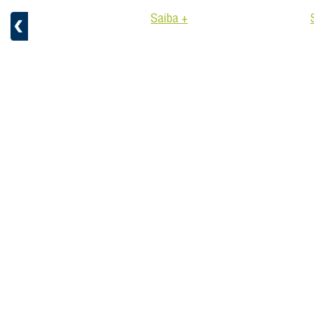
Saiba +
aiba +