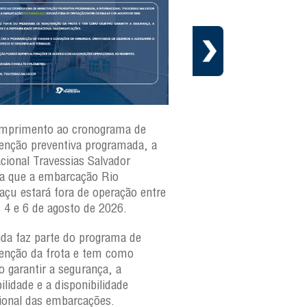
mprimento ao cronograma de
Nesta segunda-feira(3)
nção preventiva programada, a
ferries Zumbi dos Palma
acional Travessias Salvador
Caymmi, Maria Bethânia
a que a embarcação
Rio
Paraguaçu, com movime
açu
estará fora de operação entre
para veículos e pedestr
s 4 e 6 de agosto de 2026.
São Joaquim e Bom Des
verificar a movimentaçã
da faz parte do programa de
São Joaquim e Bom De
nção da frota e tem como
qualquer horário, consul
o garantir a segurança, a
ilidade e a disponibilidade
ional das embarcações.