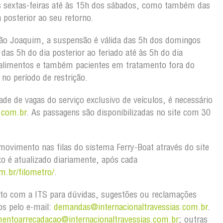
s sextas-feiras até às 15h dos sábados, como também das
 posterior ao seu retorno.
ão Joaquim, a suspensão é válida das 5h dos domingos
as 5h do dia posterior ao feriado até às 5h do dia
 alimentos e também pacientes em tratamento fora do
no período de restrição.
dade de vagas do serviço exclusivo de veículos, é necessário
.com.br
. As passagens são disponibilizadas no site com 30
ovimento nas filas do sistema Ferry-Boat através do site
xo é atualizado diariamente, após cada
m.br/filometro/
.
to com a ITS para dúvidas, sugestões ou reclamações
os pelo e-mail:
demandas@internacionaltravessias.com.br
.
mentoarrecadacao@internacionaltravessias.com.br
; outras