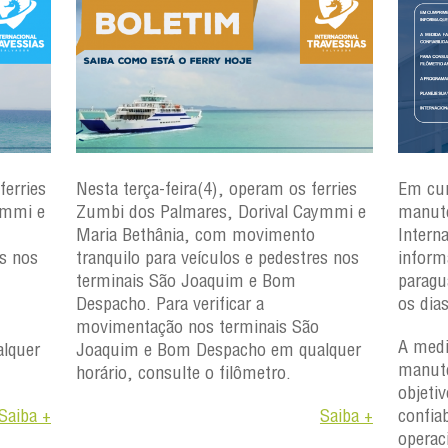
ferries
Nesta terça-feira(4), operam os ferries
Em cu
ymmi e
Zumbi dos Palmares, Dorival Caymmi e
manute
Maria Bethânia, com movimento
Intern
es nos
tranquilo para veículos e pedestres nos
inform
terminais São Joaquim e Bom
paragu
Despacho. Para verificar a
os dia
movimentação nos terminais São
A medi
lquer
Joaquim e Bom Despacho em qualquer
manute
horário, consulte o filômetro.
objetiv
Saiba +
Saiba +
confiab
operac