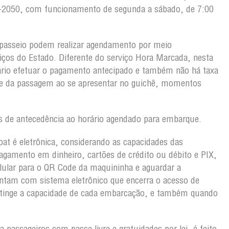
103-2050, com funcionamento de segunda a sábado, de 7:00
passeio podem realizar agendamento por meio
viços do Estado. Diferente do serviço Hora Marcada, nesta
rio efetuar o pagamento antecipado e também não há taxa
ete da passagem ao se apresentar no guichê, momentos
 de antecedência ao horário agendado para embarque.
oat é eletrônica, considerando as capacidades das
gamento em dinheiro, cartões de crédito ou débito e PIX,
lular para o QR Code da maquininha e aguardar a
ntam com sistema eletrônico que encerra o acesso de
atinge a capacidade de cada embarcação, e também quando
 passageiros com passe livre e gratuidades por lei, é feito