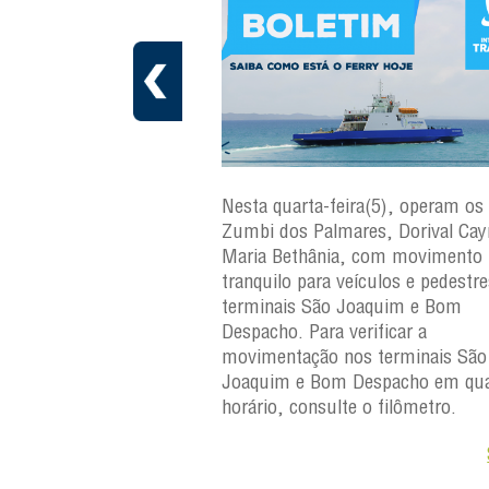
ra(6), operam os ferries
Nesta quarta-feira(5), operam os 
ares, Dorival Caymmi e
Zumbi dos Palmares, Dorival Ca
, com movimento
Maria Bethânia, com movimento
eículos e pedestres nos
tranquilo para veículos e pedestr
Joaquim e Bom
terminais São Joaquim e Bom
erificar a
Despacho. Para verificar a
os terminais São
movimentação nos terminais São
Despacho em qualquer
Joaquim e Bom Despacho em qua
e o filômetro.
horário, consulte o filômetro.
Saiba +