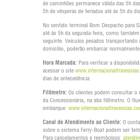
de caminhões permanece válida das 5h da
5h de vésperas de feriados até às 5h do dia
No sentido terminal Bom Despacho para S
até às 5h da segunda-feira, como também d
seguinte. Veículos pesados transportando
domicílio, poderão embarcar normalmente 
Hora Marcada:
Para verificar a disponibili
acessar o site
www.internacionaltravessias
dias de antecedência.
Filômetro:
Os clientes podem consultar o m
da Concessionária, na aba filômetro. O flu
embarque:
www.internacionaltravessias.co
Canal de Atendimento ao Cliente:
O conta
sobre o sistema Ferry-Boat podem ser feit
Para cancelamentos e reembolsos:
atendi