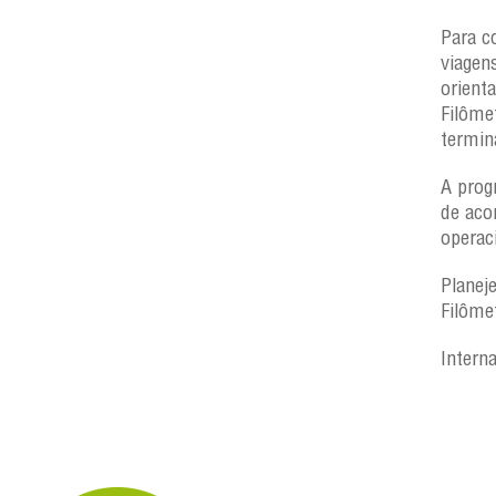
Para c
viagen
orient
Filôme
termin
A prog
de aco
operac
Planej
Filôme
Intern