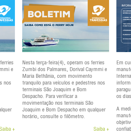
ferries
Nesta terça-feira(4), operam os ferries
Em cu
ymmi e
Zumbi dos Palmares, Dorival Caymmi e
manute
Maria Bethânia, com movimento
Intern
es nos
tranquilo para veículos e pedestres nos
inform
terminais São Joaquim e Bom
paragu
Despacho. Para verificar a
os dia
movimentação nos terminais São
A medi
lquer
Joaquim e Bom Despacho em qualquer
manute
horário, consulte o filômetro.
objetiv
Saiba +
Saiba +
confiab