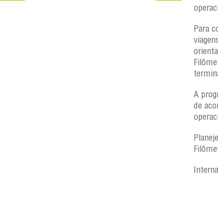
operac
Para c
viagen
orient
Filôme
termin
A prog
de aco
operac
Planej
Filôme
Intern