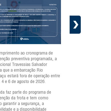
mprimento ao cronograma de
Nesta segunda-feira(3)
nção preventiva programada, a
ferries Zumbi dos Palma
acional Travessias Salvador
Caymmi, Maria Bethânia
a que a embarcação
Rio
Paraguaçu, com movime
açu
estará fora de operação entre
para veículos e pedestr
s 4 e 6 de agosto de 2026.
São Joaquim e Bom Des
verificar a movimentaçã
da faz parte do programa de
São Joaquim e Bom De
nção da frota e tem como
qualquer horário, consul
o garantir a segurança, a
ilidade e a disponibilidade