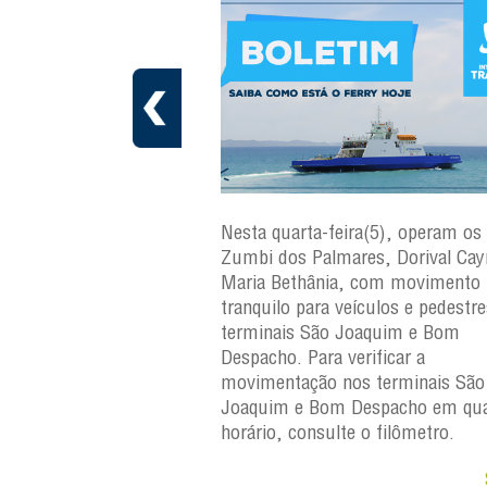
ra(6), operam os ferries
Nesta quarta-feira(5), operam os 
ares, Dorival Caymmi e
Zumbi dos Palmares, Dorival Ca
, com movimento
Maria Bethânia, com movimento
eículos e pedestres nos
tranquilo para veículos e pedestr
Joaquim e Bom
terminais São Joaquim e Bom
erificar a
Despacho. Para verificar a
os terminais São
movimentação nos terminais São
Despacho em qualquer
Joaquim e Bom Despacho em qua
e o filômetro.
horário, consulte o filômetro.
Saiba +