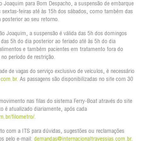
ão Joaquim para Bom Despacho, a suspensão de embarque
s sextas-feiras até às 15h dos sábados, como também das
 posterior ao seu retorno.
ão Joaquim, a suspensão é válida das 5h dos domingos
as 5h do dia posterior ao feriado até às 5h do dia
 alimentos e também pacientes em tratamento fora do
no período de restrição.
dade de vagas do serviço exclusivo de veículos, é necessário
.com.br
. As passagens são disponibilizadas no site com 30
ovimento nas filas do sistema Ferry-Boat através do site
xo é atualizado diariamente, após cada
m.br/filometro/
.
to com a ITS para dúvidas, sugestões ou reclamações
os pelo e-mail:
demandas@internacionaltravessias.com.br
.