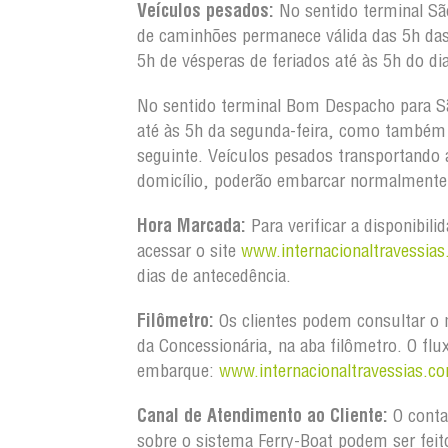
Veículos pesados:
No sentido terminal S
de caminhões permanece válida das 5h da
5h de vésperas de feriados até às 5h do dia
No sentido terminal Bom Despacho para S
até às 5h da segunda-feira, como também d
seguinte. Veículos pesados transportando
domicílio, poderão embarcar normalmente 
Hora Marcada:
Para verificar a disponibili
acessar o site
www.internacionaltravessias
dias de antecedência.
Filômetro:
Os clientes podem consultar o m
da Concessionária, na aba filômetro. O flu
embarque:
www.internacionaltravessias.co
Canal de Atendimento ao Cliente:
O conta
sobre o sistema Ferry-Boat podem ser feit