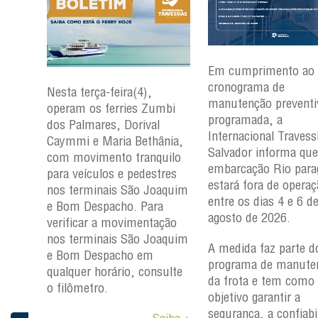
Em cumprimento ao
cronograma de
Nesta terça-feira(4),
manutenção preventi
mbi
operam os ferries Zumbi
programada, a
dos Palmares, Dorival
Internacional Travess
nia,
Caymmi e Maria Bethânia,
Salvador informa que
uilo
com movimento tranquilo
embarcação
Rio par
res
para veículos e pedestres
estará fora de opera
aquim
nos terminais São Joaquim
entre os dias 4 e 6 d
a
e Bom Despacho. Para
agosto de 2026.
ção
verificar a movimentação
aquim
nos terminais São Joaquim
A medida faz parte d
e Bom Despacho em
programa de manute
ulte
qualquer horário, consulte
da frota e tem como
o filômetro.
objetivo garantir a
segurança, a confiabi