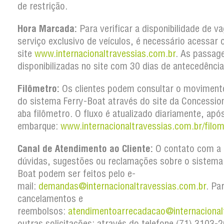
de restrição.
Hora Marcada:
Para verificar a disponibilidade de v
serviço exclusivo de veículos, é necessário acessar 
site
www.internacionaltravessias.com.br
. As passag
disponibilizadas no site com 30 dias de antecedência
Filômetro:
Os clientes podem consultar o movimento
do sistema Ferry-Boat através do site da Concession
aba filômetro. O fluxo é atualizado diariamente, apó
embarque:
www.internacionaltravessias.com.br/filom
Canal de Atendimento ao Cliente:
O contato com a 
dúvidas, sugestões ou reclamações sobre o sistema
Boat podem ser feitos pelo e-
mail:
demandas@internacionaltravessias.com.br
. Pa
cancelamentos e
reembolsos:
atendimentoarrecadacao@internacional
outras solicitações: através do telefone (71) 3103