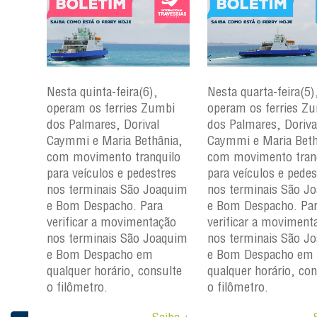
Nesta quinta-feira(6),
Nesta quarta-feira(5)
mbi
operam os ferries Zumbi
operam os ferries Z
dos Palmares, Dorival
dos Palmares, Doriva
çu e
Caymmi e Maria Bethânia,
Caymmi e Maria Beth
com movimento tranquilo
com movimento tran
para
para veículos e pedestres
para veículos e pedes
nos
nos terminais São Joaquim
nos terminais São J
m e
e Bom Despacho. Para
e Bom Despacho. Pa
verificar a movimentação
verificar a moviment
ção
nos terminais São Joaquim
nos terminais São J
aquim
e Bom Despacho em
e Bom Despacho em
qualquer horário, consulte
qualquer horário, con
ulte
o filômetro.
o filômetro.