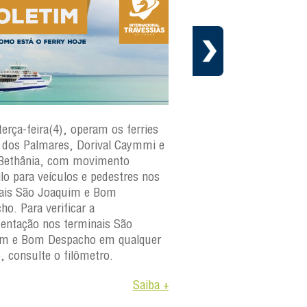
terça-feira(4), operam os ferries
Em cumprimento ao cr
dos Palmares, Dorival Caymmi e
manutenção preventiva 
Bethânia, com movimento
Internacional Travessias
ilo para veículos e pedestres nos
informa que a embarca
ais São Joaquim e Bom
paraguaçu
estará fora d
ho. Para verificar a
os dias 4 e 6 de agosto 
ntação nos terminais São
A medida faz parte do 
im e Bom Despacho em qualquer
manutenção da frota e
o, consulte o filômetro.
objetivo garantir a segu
Saiba +
confiabilidade e a dispon
operacional das embarc