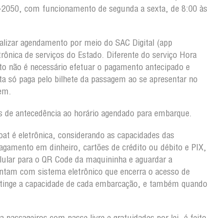
03-2050, com funcionamento de segunda a sexta, de 8:00 às
alizar agendamento por meio do SAC Digital (app
trônica de serviços do Estado. Diferente do serviço Hora
o não é necessário efetuar o pagamento antecipado e
a só paga pelo bilhete da passagem ao se apresentar no
r a viagem.
os de antecedência ao horário agendado para embarque.
oat é eletrônica, considerando as capacidades das
gamento em dinheiro, cartões de crédito ou débito e PIX,
lular para o QR Code da maquininha e aguardar a
ntam com sistema eletrônico que encerra o acesso de
atinge a capacidade de cada embarcação, e também quando
 passageiros com passe livre e gratuidades por lei, é feito