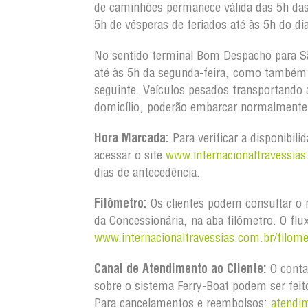
de caminhões permanece válida das 5h da
5h de vésperas de feriados até às 5h do dia
No sentido terminal Bom Despacho para S
até às 5h da segunda-feira, como também d
seguinte. Veículos pesados transportando
domicílio, poderão embarcar normalmente 
Hora Marcada:
Para verificar a disponibili
acessar o site
www.internacionaltravessias
dias de antecedência.
Filômetro:
Os clientes podem consultar o m
da Concessionária, na aba filômetro. O fl
www.internacionaltravessias.com.br/filome
Canal de Atendimento ao Cliente:
O conta
sobre o sistema Ferry-Boat podem ser feit
Para cancelamentos e reembolsos:
atendi