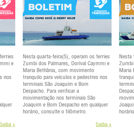
ferries
Nesta quarta-feira(5), operam os ferries
Nesta 
ymmi e
Zumbi dos Palmares, Dorival Caymmi e
Zumbi 
Maria Bethânia, com movimento
Maria 
es nos
tranquilo para veículos e pedestres nos
tranqu
terminais São Joaquim e Bom
termin
Despacho. Para verificar a
Despac
movimentação nos terminais São
movime
lquer
Joaquim e Bom Despacho em qualquer
Joaqu
horário, consulte o filômetro.
horári
Saiba +
Saiba +