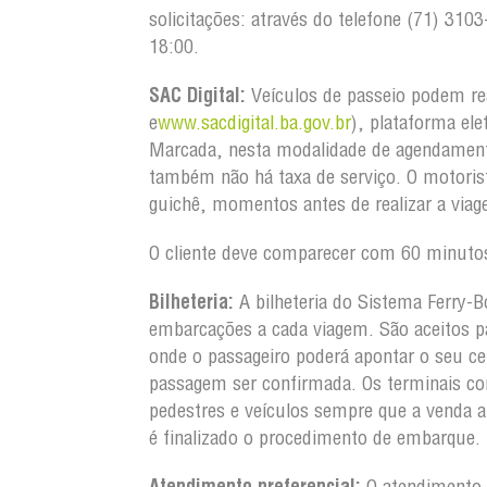
solicitações: através do telefone (71) 31
18:00.
SAC Digital:
Veículos de passeio podem re
e
www.sacdigital.ba.gov.br
), plataforma ele
Marcada, nesta modalidade de agendament
também não há taxa de serviço. O motorist
guichê, momentos antes de realiza
O cliente deve comparecer com 60 minut
Bilheteria:
A bilheteria do Sistema Ferry-B
embarcações a cada viagem. São aceitos pa
onde o passageiro poderá apontar o seu ce
passagem ser confirmada. Os terminais co
pedestres e veículos sempre que a venda 
é finalizado o procedimento de embarque.
Atendimento preferencial:
O atendimento a