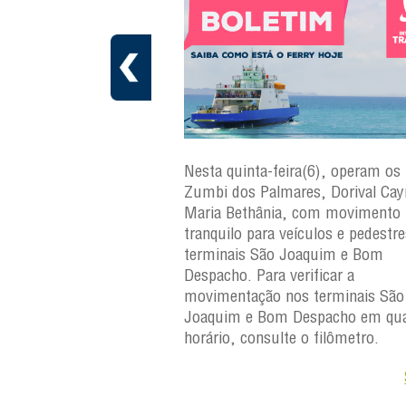
a(7), operam os ferries
Nesta quinta-feira(6), operam os 
ares, Dorival Caymmi,
Zumbi dos Palmares, Dorival Ca
 Maria Bethânia, com
Maria Bethânia, com movimento
uilo para veículos e
tranquilo para veículos e pedestr
erminais São Joaquim e
terminais São Joaquim e Bom
ara verificar a
Despacho. Para verificar a
os terminais São
movimentação nos terminais São
Despacho em qualquer
Joaquim e Bom Despacho em qua
e o filômetro.
horário, consulte o filômetro.
Saiba +