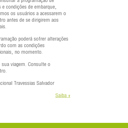
onsultar a programação de
s e condições de embarque,
amos os usuários a acessarem o
tro antes de se dirigirem aos
ais.
ramação poderá sofrer alterações
rdo com as condições
ionais, no momento.
e sua viagem. Consulte o
tro.
acional Travessias Salvador
Saiba +