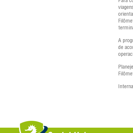
Para c
viagen
orient
Filôme
termin
A prog
de aco
operac
Planej
Filôme
Intern