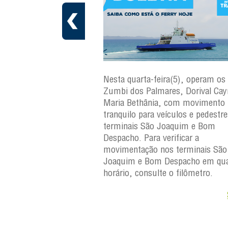
ra(6), operam os ferries
Nesta quarta-feira(5), operam os 
ares, Dorival Caymmi e
Zumbi dos Palmares, Dorival Ca
, com movimento
Maria Bethânia, com movimento
eículos e pedestres nos
tranquilo para veículos e pedestr
Joaquim e Bom
terminais São Joaquim e Bom
erificar a
Despacho. Para verificar a
os terminais São
movimentação nos terminais São
Despacho em qualquer
Joaquim e Bom Despacho em qua
e o filômetro.
horário, consulte o filômetro.
Saiba +