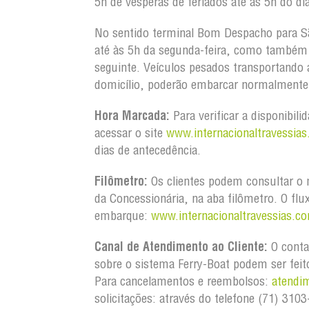
5h de vésperas de feriados até às 5h do dia
No sentido terminal Bom Despacho para S
até às 5h da segunda-feira, como também d
seguinte. Veículos pesados transportando
domicílio, poderão embarcar normalmente 
Hora Marcada:
Para verificar a disponibili
acessar o site
www.internacionaltravessias
dias de antecedência.
Filômetro:
Os clientes podem consultar o m
da Concessionária, na aba filômetro. O flu
embarque:
www.internacionaltravessias.co
Canal de Atendimento ao Cliente:
O conta
sobre o sistema Ferry-Boat podem ser feit
Para cancelamentos e reembolsos:
atendi
solicitações: através do telefone (71) 31