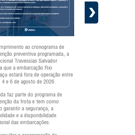
mprimento ao cronograma de
Nesta segunda-feira(3)
nção preventiva programada, a
ferries Zumbi dos Palma
acional Travessias Salvador
Caymmi, Maria Bethânia
a que a embarcação
Rio
Paraguaçu, com movime
açu
estará fora de operação entre
para veículos e pedestr
s 4 e 6 de agosto de 2026.
São Joaquim e Bom Des
verificar a movimentaçã
da faz parte do programa de
São Joaquim e Bom De
nção da frota e tem como
qualquer horário, consul
o garantir a segurança, a
ilidade e a disponibilidade
ional das embarcações.