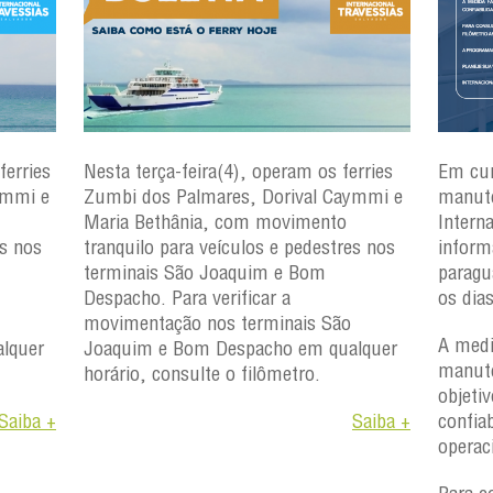
ferries
Nesta terça-feira(4), operam os ferries
Em cu
ymmi e
Zumbi dos Palmares, Dorival Caymmi e
manute
Maria Bethânia, com movimento
Intern
es nos
tranquilo para veículos e pedestres nos
inform
terminais São Joaquim e Bom
paragu
Despacho. Para verificar a
os dia
movimentação nos terminais São
A medi
lquer
Joaquim e Bom Despacho em qualquer
manute
horário, consulte o filômetro.
objetiv
Saiba +
Saiba +
confiab
operac