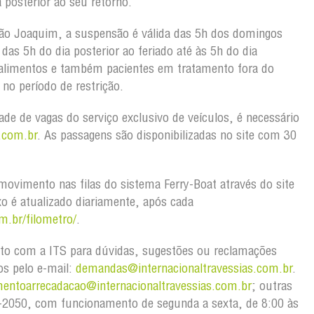
 posterior ao seu retorno.
ão Joaquim, a suspensão é válida das 5h dos domingos
as 5h do dia posterior ao feriado até às 5h do dia
 alimentos e também pacientes em tratamento fora do
no período de restrição.
dade de vagas do serviço exclusivo de veículos, é necessário
.com.br
. As passagens são disponibilizadas no site com 30
ovimento nas filas do sistema Ferry-Boat através do site
xo é atualizado diariamente, após cada
m.br/filometro/
.
to com a ITS para dúvidas, sugestões ou reclamações
os pelo e-mail:
demandas@internacionaltravessias.com.br
.
mentoarrecadacao@internacionaltravessias.com.br
; outras
03-2050, com funcionamento de segunda a sexta, de 8:00 às