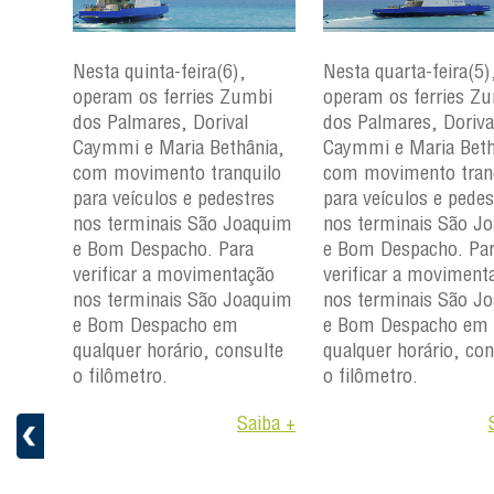
Nesta quinta-feira(6),
Nesta quarta-feira(5)
mbi
operam os ferries Zumbi
operam os ferries Z
dos Palmares, Dorival
dos Palmares, Doriva
çu e
Caymmi e Maria Bethânia,
Caymmi e Maria Beth
com movimento tranquilo
com movimento tran
para
para veículos e pedestres
para veículos e pedes
nos
nos terminais São Joaquim
nos terminais São J
m e
e Bom Despacho. Para
e Bom Despacho. Pa
verificar a movimentação
verificar a moviment
ção
nos terminais São Joaquim
nos terminais São J
aquim
e Bom Despacho em
e Bom Despacho em
qualquer horário, consulte
qualquer horário, con
ulte
o filômetro.
o filômetro.
Saiba +
aiba +