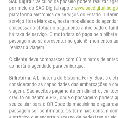
SAC Digital:
Veículos de passeio podem realizar ag
por meio do SAC Digital (app e
www.sacdigital.ba.go
plataforma eletrônica de serviços do Estado. Difere
serviço Hora Marcada, nesta modalidade de agenda
é necessário efetuar o pagamento antecipado e ta
há taxa de serviço. O motorista só paga pelo bilhete
passagem ao se apresentar no guichê, momentos an
realizar a viagem.
O cliente deve comparecer com 60 minutos de antec
ao horário agendado para embarque.
Bilheteria:
A bilheteria do Sistema Ferry-Boat é elet
considerando as capacidades das embarcações a ca
viagem. São aceitos pagamento em dinheiro, cartõe
crédito ou débito e PIX, onde o passageiro poderá a
seu celular para o QR Code da maquininha e aguarda
passagem ser confirmada. Os terminais contam co
eletrônico que encerra o acesso de pedestres e veíc