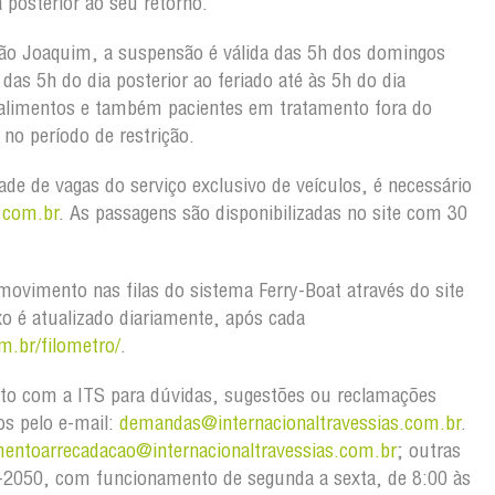
 posterior ao seu retorno.
ão Joaquim, a suspensão é válida das 5h dos domingos
as 5h do dia posterior ao feriado até às 5h do dia
 alimentos e também pacientes em tratamento fora do
no período de restrição.
dade de vagas do serviço exclusivo de veículos, é necessário
.com.br
. As passagens são disponibilizadas no site com 30
ovimento nas filas do sistema Ferry-Boat através do site
xo é atualizado diariamente, após cada
m.br/filometro/
.
to com a ITS para dúvidas, sugestões ou reclamações
os pelo e-mail:
demandas@internacionaltravessias.com.br
.
mentoarrecadacao@internacionaltravessias.com.br
; outras
03-2050, com funcionamento de segunda a sexta, de 8:00 às