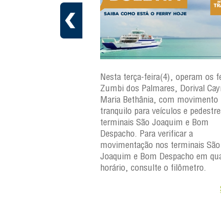
ra(5), operam os ferries
Nesta terça-feira(4), operam os fe
ares, Dorival Caymmi e
Zumbi dos Palmares, Dorival Ca
, com movimento
Maria Bethânia, com movimento
eículos e pedestres nos
tranquilo para veículos e pedestr
Joaquim e Bom
terminais São Joaquim e Bom
erificar a
Despacho. Para verificar a
os terminais São
movimentação nos terminais São
Despacho em qualquer
Joaquim e Bom Despacho em qua
e o filômetro.
horário, consulte o filômetro.
Saiba +