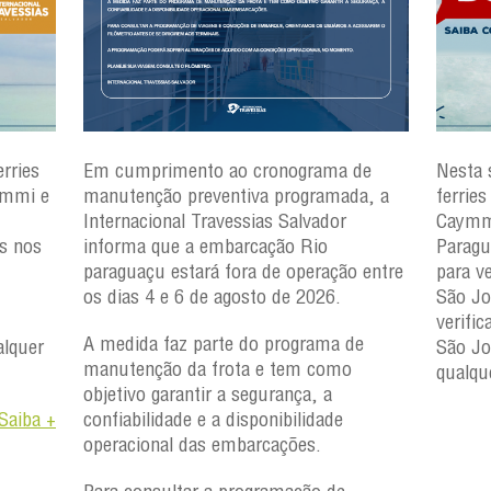
rries
Em cumprimento ao cronograma de
Nesta 
ymmi e
manutenção preventiva programada, a
ferrie
Internacional Travessias Salvador
Caymmi
es nos
informa que a embarcação
Rio
Paragu
paraguaçu
estará fora de operação entre
para v
os dias 4 e 6 de agosto de 2026.
São Jo
verifi
A medida faz parte do programa de
lquer
São J
manutenção da frota e tem como
qualqu
objetivo garantir a segurança, a
Saiba +
confiabilidade e a disponibilidade
operacional das embarcações.