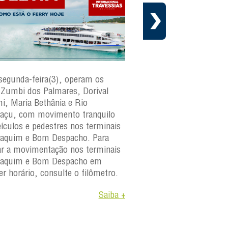
segunda-feira(3), operam os
Nesta sexta-feira(31), o
s Zumbi dos Palmares, Dorival
Zumbi dos Palmares, D
, Maria Bethânia e Rio
Rio Paraguaçu, com m
açu, com movimento tranquilo
tranquilo para veículos 
eículos e pedestres nos terminais
terminais São Joaquim
aquim e Bom Despacho. Para
Despacho. Para verificar
car a movimentação nos terminais
movimentação nos term
oaquim e Bom Despacho em
Joaquim e Bom Despach
er horário, consulte o filômetro.
horário, consulte o filô
Saiba +