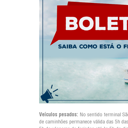
Veículos pesados:
No sentido terminal S
de caminhões permanece válida das 5h da