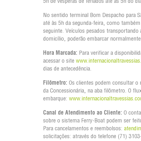
5h de vésperas de feriados até às 5h do dia
No sentido terminal Bom Despacho para S
até às 5h da segunda-feira, como também d
seguinte. Veículos pesados transportando
domicílio, poderão embarcar normalmente 
Hora Marcada:
Para verificar a disponibili
acessar o site
www.internacionaltravessias
dias de antecedência.
Filômetro:
Os clientes podem consultar o m
da Concessionária, na aba filômetro. O flu
embarque:
www.internacionaltravessias.co
Canal de Atendimento ao Cliente:
O conta
sobre o sistema Ferry-Boat podem ser feit
Para cancelamentos e reembolsos:
atendi
solicitações: através do telefone (71) 31