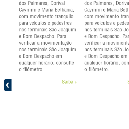
dos Palmares, Dorival
dos Palmares, Doriva
çu e
Caymmi e Maria Bethânia,
Caymmi e Maria Beth
com movimento tranquilo
com movimento tran
para
para veículos e pedestres
para veículos e pedes
nos
nos terminais São Joaquim
nos terminais São J
m e
e Bom Despacho. Para
e Bom Despacho. Pa
verificar a movimentação
verificar a moviment
ção
nos terminais São Joaquim
nos terminais São J
aquim
e Bom Despacho em
e Bom Despacho em
qualquer horário, consulte
qualquer horário, con
ulte
o filômetro.
o filômetro.
Saiba +
aiba +