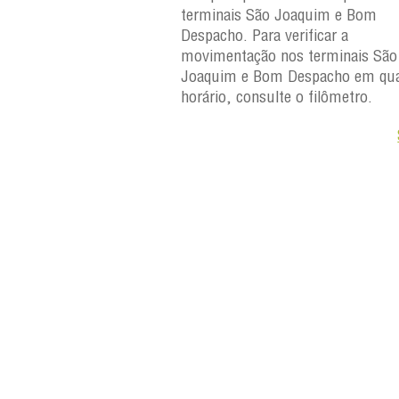
erminais São Joaquim e
terminais São Joaquim e Bom
ara verificar a
Despacho. Para verificar a
os terminais São
movimentação nos terminais São
Despacho em qualquer
Joaquim e Bom Despacho em qua
e o filômetro.
horário, consulte o filômetro.
Saiba +