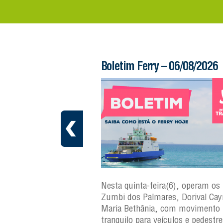
 – 06/08/2026
Boletim Ferry – 06/08/2026
a(7), operam os ferries
Nesta quinta-feira(6), operam os 
ares, Dorival Caymmi,
Zumbi dos Palmares, Dorival Ca
 Maria Bethânia, com
Maria Bethânia, com movimento
uilo para veículos e
tranquilo para veículos e pedestr