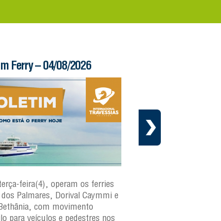
im Ferry – 04/08/2026
Informe – 03/08/20
terça-feira(4), operam os ferries
Em cumprimento ao cr
dos Palmares, Dorival Caymmi e
manutenção preventiva 
Bethânia, com movimento
Internacional Travessias
ilo para veículos e pedestres nos
informa que a embarca