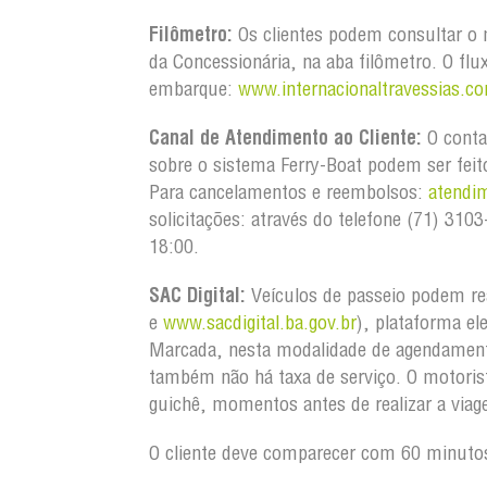
Filômetro:
Os clientes podem consultar o m
da Concessionária, na aba filômetro. O flu
embarque:
www.internacionaltravessias.co
Canal de Atendimento ao Cliente:
O conta
sobre o sistema Ferry-Boat podem ser feit
Para cancelamentos e reembolsos:
atendi
solicitações: através do telefone (71) 31
18:00.
SAC Digital:
Veículos de passeio podem re
e
www.sacdigital.ba.gov.br
), plataforma el
Marcada, nesta modalidade de agendament
também não há taxa de serviço. O motorist
guichê, momentos antes de realizar a via
O cliente deve comparecer com 60 minutos