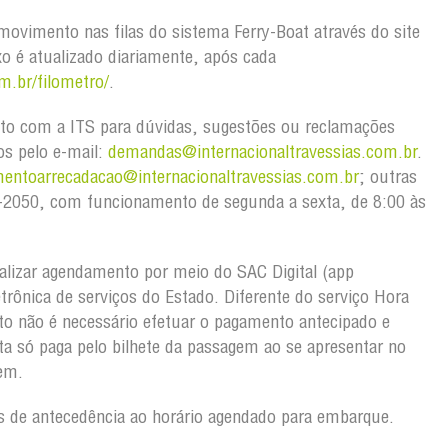
ovimento nas filas do sistema Ferry-Boat através do site
xo é atualizado diariamente, após cada
m.br/filometro/
.
to com a ITS para dúvidas, sugestões ou reclamações
os pelo e-mail:
demandas@internacionaltravessias.com.br
.
mentoarrecadacao@internacionaltravessias.com.br
; outras
03-2050, com funcionamento de segunda a sexta, de 8:00 às
alizar agendamento por meio do SAC Digital (app
etrônica de serviços do Estado. Diferente do serviço Hora
o não é necessário efetuar o pagamento antecipado e
a só paga pelo bilhete da passagem ao se apresentar no
gem.
 de antecedência ao horário agendado para embarque.