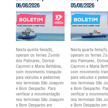
06/08/2026
05/08/2026
Nesta quinta-feira(6),
Nesta quarta-feira(5)
mbi
operam os ferries Zumbi
operam os ferries Z
dos Palmares, Dorival
dos Palmares, Doriva
çu e
Caymmi e Maria Bethânia,
Caymmi e Maria Beth
com movimento tranquilo
com movimento tran
para
para veículos e pedestres
para veículos e pedes
nos
nos terminais São Joaquim
nos terminais São J
m e
e Bom Despacho. Para
e Bom Despacho. Pa
verificar a movimentação
verificar a moviment
ção
nos terminais São Joaquim
nos terminais São J
aquim
e Bom Despacho em
e Bom Despacho em