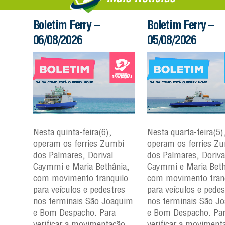
Boletim Ferry –
Boletim Ferry –
06/08/2026
05/08/2026
Nesta quinta-feira(6),
Nesta quarta-feira(5)
mbi
operam os ferries Zumbi
operam os ferries Z
dos Palmares, Dorival
dos Palmares, Doriva
çu e
Caymmi e Maria Bethânia,
Caymmi e Maria Beth
com movimento tranquilo
com movimento tran
para
para veículos e pedestres
para veículos e pedes
nos
nos terminais São Joaquim
nos terminais São J
m e
e Bom Despacho. Para
e Bom Despacho. Pa
verificar a movimentação
verificar a moviment