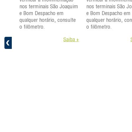
ção
nos terminais São Joaquim
nos terminais São J
aquim
e Bom Despacho em
e Bom Despacho em
qualquer horário, consulte
qualquer horário, con
ulte
o filômetro.
o filômetro.
Saiba +
aiba +