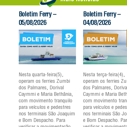
Boletim Ferry –
Boletim Ferry –
05/08/2026
04/08/2026
Nesta quarta-feira(5),
Nesta terça-feira(4),
mbi
operam os ferries Zumbi
operam os ferries Z
dos Palmares, Dorival
dos Palmares, Doriva
nia,
Caymmi e Maria Bethânia,
Caymmi e Maria Beth
uilo
com movimento tranquilo
com movimento tran
res
para veículos e pedestres
para veículos e pedes
aquim
nos terminais São Joaquim
nos terminais São J
a
e Bom Despacho. Para
e Bom Despacho. Pa
ção
verificar a movimentação
verificar a moviment