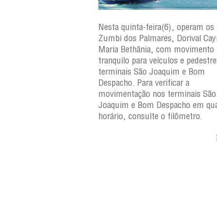
a(7), operam os ferries
Nesta quinta-feira(6), operam os 
ares, Dorival Caymmi,
Zumbi dos Palmares, Dorival Ca
 Maria Bethânia, com
Maria Bethânia, com movimento
uilo para veículos e
tranquilo para veículos e pedestr
erminais São Joaquim e
terminais São Joaquim e Bom
ara verificar a
Despacho. Para verificar a
os terminais São
movimentação nos terminais São
Despacho em qualquer
Joaquim e Bom Despacho em qua
e o filômetro.
horário, consulte o filômetro.
Saiba +