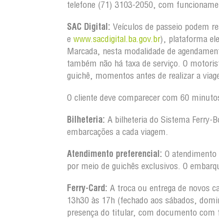
telefone (71) 3103-2050, com funcionamen
SAC Digital:
Veículos de passeio podem re
e
www.sacdigital.ba.gov.br
), plataforma el
Marcada, nesta modalidade de agendament
também não há taxa de serviço. O motorist
guichê, momentos antes de realizar a via
O cliente deve comparecer com 60 minutos
Bilheteria:
A bilheteria do Sistema Ferry-B
embarcações a cada viagem.
Atendimento preferencial:
O atendimento a
por meio de guichês exclusivos. O embarq
Ferry-Card:
A troca ou entrega de novos ca
13h30 às 17h (fechado aos sábados, domin
presença do titular, com documento com 