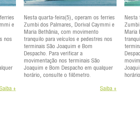
ferries
Nesta quarta-feira(5), operam os ferries
Nesta 
ymmi e
Zumbi dos Palmares, Dorival Caymmi e
Zumbi 
Maria Bethânia, com movimento
Maria 
es nos
tranquilo para veículos e pedestres nos
tranqu
terminais São Joaquim e Bom
termin
Despacho. Para verificar a
Despac
movimentação nos terminais São
movime
lquer
Joaquim e Bom Despacho em qualquer
Joaqu
horário, consulte o filômetro.
horári
Saiba +
Saiba +