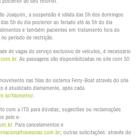
 posterior ao seu retorno.
ão Joaquim, a suspensão é válida das 5h dos domingos
as 5h do dia posterior ao feriado até às 5h do dia
 alimentos e também pacientes em tratamento fora do
no período de restrição.
dade de vagas do serviço exclusivo de veículos, é necessário
.com.br
. As passagens são disponibilizadas no site com 30
ovimento nas filas do sistema Ferry-Boat através do site
xo é atualizado diariamente, após cada
m.br/filometro/
.
to com a ITS para dúvidas, sugestões ou reclamações
os pelo e-
om.br
. Para cancelamentos e
rnacionaltravessias.com.br
; outras solicitações: através do