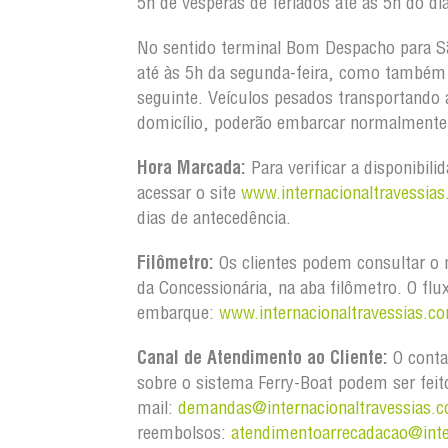
5h de vésperas de feriados até às 5h do dia
No sentido terminal Bom Despacho para S
até às 5h da segunda-feira, como também d
seguinte. Veículos pesados transportando
domicílio, poderão embarcar normalmente 
Hora Marcada:
Para verificar a disponibili
acessar o site
www.internacionaltravessias
dias de antecedência.
Filômetro:
Os clientes podem consultar o m
da Concessionária, na aba filômetro. O flu
embarque:
www.internacionaltravessias.co
Canal de Atendimento ao Cliente:
O conta
sobre o sistema Ferry-Boat podem ser feit
mail:
demandas@internacionaltravessias.c
reembolsos:
atendimentoarrecadacao@inte