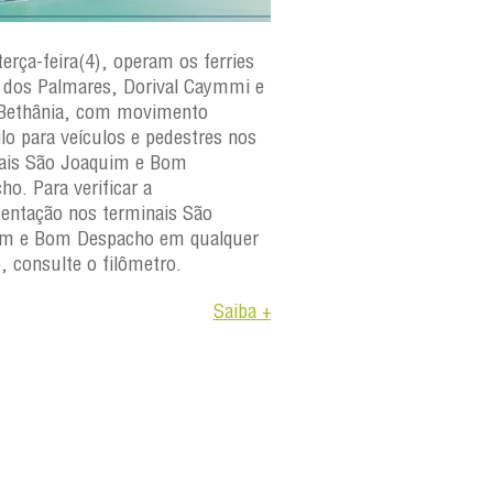
terça-feira(4), operam os ferries
Em cumprimento ao cr
dos Palmares, Dorival Caymmi e
manutenção preventiva 
Bethânia, com movimento
Internacional Travessias
ilo para veículos e pedestres nos
informa que a embarca
ais São Joaquim e Bom
paraguaçu
estará fora d
ho. Para verificar a
os dias 4 e 6 de agosto 
ntação nos terminais São
A medida faz parte do 
im e Bom Despacho em qualquer
manutenção da frota e
o, consulte o filômetro.
objetivo garantir a segu
Saiba +
confiabilidade e a dispon
operacional das embarc
Para consultar a progr
viagens e condições de
orientamos os usuários
Filômetro antes de se di
terminais.