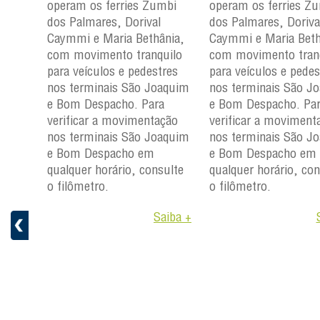
mbi
operam os ferries Zumbi
operam os ferries Z
dos Palmares, Dorival
dos Palmares, Doriva
çu e
Caymmi e Maria Bethânia,
Caymmi e Maria Beth
com movimento tranquilo
com movimento tran
para
para veículos e pedestres
para veículos e pedes
nos
nos terminais São Joaquim
nos terminais São J
m e
e Bom Despacho. Para
e Bom Despacho. Pa
verificar a movimentação
verificar a moviment
ção
nos terminais São Joaquim
nos terminais São J
aquim
e Bom Despacho em
e Bom Despacho em
qualquer horário, consulte
qualquer horário, con
ulte
o filômetro.
o filômetro.
Saiba +
aiba +