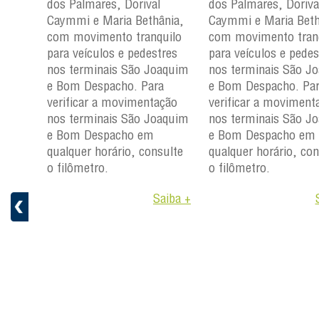
dos Palmares, Dorival
dos Palmares, Doriva
çu e
Caymmi e Maria Bethânia,
Caymmi e Maria Beth
com movimento tranquilo
com movimento tran
para
para veículos e pedestres
para veículos e pedes
nos
nos terminais São Joaquim
nos terminais São J
m e
e Bom Despacho. Para
e Bom Despacho. Pa
verificar a movimentação
verificar a moviment
ção
nos terminais São Joaquim
nos terminais São J
aquim
e Bom Despacho em
e Bom Despacho em
qualquer horário, consulte
qualquer horário, con
ulte
o filômetro.
o filômetro.
Saiba +
aiba +