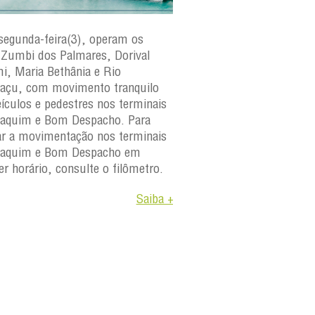
segunda-feira(3), operam os
Nesta sexta-feira(31), o
s Zumbi dos Palmares, Dorival
Zumbi dos Palmares, D
, Maria Bethânia e Rio
Rio Paraguaçu, com m
açu, com movimento tranquilo
tranquilo para veículos 
eículos e pedestres nos terminais
terminais São Joaquim
aquim e Bom Despacho. Para
Despacho. Para verificar
car a movimentação nos terminais
movimentação nos term
oaquim e Bom Despacho em
Joaquim e Bom Despach
er horário, consulte o filômetro.
horário, consulte o filô
Saiba +