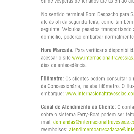
5h de vésperas de feriados até às 5h do dia
No sentido terminal Bom Despacho para S
até às 5h da segunda-feira, como também d
seguinte. Veículos pesados transportando
domicílio, poderão embarcar normalmente 
Hora Marcada:
Para verificar a disponibili
acessar o site
www.internacionaltravessias
dias de antecedência.
Filômetro:
Os clientes podem consultar o m
da Concessionária, na aba filômetro. O flu
embarque:
www.internacionaltravessias.co
Canal de Atendimento ao Cliente:
O conta
sobre o sistema Ferry-Boat podem ser feit
mail:
demandas@internacionaltravessias.c
reembolsos:
atendimentoarrecadacao@inte