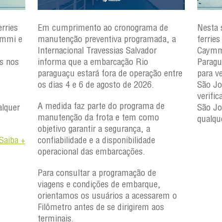
rries
Em cumprimento ao cronograma de
Nesta 
ymmi e
manutenção preventiva programada, a
ferrie
Internacional Travessias Salvador
Caymmi
es nos
informa que a embarcação
Rio
Paragu
paraguaçu
estará fora de operação entre
para v
os dias 4 e 6 de agosto de 2026.
São Jo
verifi
A medida faz parte do programa de
lquer
São J
manutenção da frota e tem como
qualqu
objetivo garantir a segurança, a
Saiba +
confiabilidade e a disponibilidade
operacional das embarcações.
Para consultar a programação de
viagens e condições de embarque,
orientamos os usuários a acessarem o
Filômetro antes de se dirigirem aos
terminais.