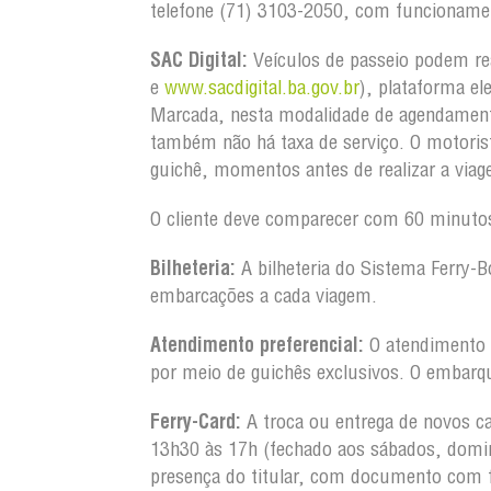
telefone (71) 3103-2050, com funcionamen
SAC Digital:
Veículos de passeio podem re
e
www.sacdigital.ba.gov.br
), plataforma el
Marcada, nesta modalidade de agendament
também não há taxa de serviço. O motorist
guichê, momentos antes de realizar a via
O cliente deve comparecer com 60 minutos
Bilheteria:
A bilheteria do Sistema Ferry-B
embarcações a cada viagem.
Atendimento preferencial:
O atendimento a
por meio de guichês exclusivos. O embarq
Ferry-Card:
A troca ou entrega de novos ca
13h30 às 17h (fechado aos sábados, domin
presença do titular, com documento com 