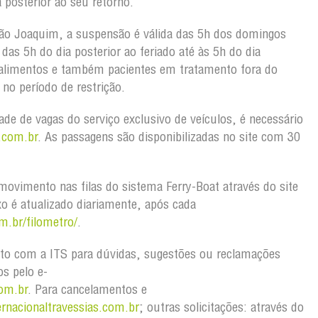
 posterior ao seu retorno.
ão Joaquim, a suspensão é válida das 5h dos domingos
as 5h do dia posterior ao feriado até às 5h do dia
 alimentos e também pacientes em tratamento fora do
no período de restrição.
dade de vagas do serviço exclusivo de veículos, é necessário
.com.br
. As passagens são disponibilizadas no site com 30
ovimento nas filas do sistema Ferry-Boat através do site
xo é atualizado diariamente, após cada
m.br/filometro/
.
to com a ITS para dúvidas, sugestões ou reclamações
os pelo e-
om.br
. Para cancelamentos e
rnacionaltravessias.com.br
; outras solicitações: através do