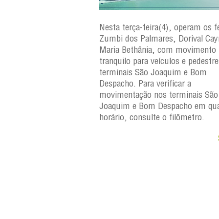
ra(5), operam os ferries
Nesta terça-feira(4), operam os fe
ares, Dorival Caymmi e
Zumbi dos Palmares, Dorival Ca
, com movimento
Maria Bethânia, com movimento
eículos e pedestres nos
tranquilo para veículos e pedestr
Joaquim e Bom
terminais São Joaquim e Bom
erificar a
Despacho. Para verificar a
os terminais São
movimentação nos terminais São
Despacho em qualquer
Joaquim e Bom Despacho em qua
e o filômetro.
horário, consulte o filômetro.
Saiba +