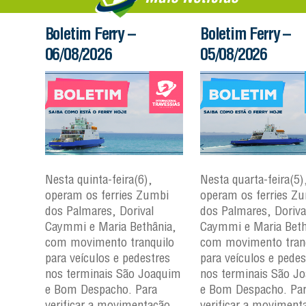
Boletim Ferry –
Boletim Ferry –
06/08/2026
05/08/2026
Nesta quinta-feira(6),
Nesta quarta-feira(5)
mbi
operam os ferries Zumbi
operam os ferries Z
dos Palmares, Dorival
dos Palmares, Doriva
çu e
Caymmi e Maria Bethânia,
Caymmi e Maria Beth
com movimento tranquilo
com movimento tran
para
para veículos e pedestres
para veículos e pedes
nos
nos terminais São Joaquim
nos terminais São J
m e
e Bom Despacho. Para
e Bom Despacho. Pa
verificar a movimentação
verificar a moviment