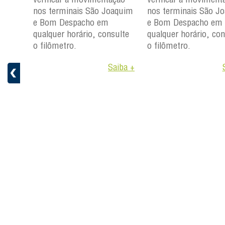
ção
nos terminais São Joaquim
nos terminais São J
aquim
e Bom Despacho em
e Bom Despacho em
qualquer horário, consulte
qualquer horário, con
ulte
o filômetro.
o filômetro.
Saiba +
aiba +