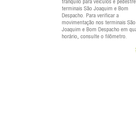
uilo para veículos e
tranquilo para veículos e pedestr
erminais São Joaquim e
terminais São Joaquim e Bom
ara verificar a
Despacho. Para verificar a
os terminais São
movimentação nos terminais São
Despacho em qualquer
Joaquim e Bom Despacho em qua
e o filômetro.
horário, consulte o filômetro.
Saiba +