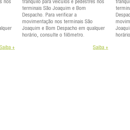
es nos
tranquilo para veículos e pedestres nos
tranqu
terminais São Joaquim e Bom
termin
Despacho. Para verificar a
Despac
movimentação nos terminais São
movime
lquer
Joaquim e Bom Despacho em qualquer
Joaqu
horário, consulte o filômetro.
horári
Saiba +
Saiba +