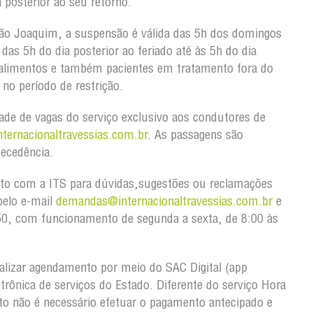
 posterior ao seu retorno.
ão Joaquim, a suspensão é válida das 5h dos domingos
as 5h do dia posterior ao feriado até às 5h do dia
 alimentos e também pacientes em tratamento fora do
no período de restrição.
idade de vagas do serviço exclusivo aos condutores de
ternacionaltravessias.com.br
. As passagens são
tecedência.
to com a ITS para dúvidas,sugestões ou reclamações
pelo e-mail
demandas@internacionaltravessias.com.br
e
50, com funcionamento de segunda a sexta, de 8:00 às
alizar agendamento por meio do SAC Digital (app
etrônica de serviços do Estado. Diferente do serviço Hora
o não é necessário efetuar o pagamento antecipado e