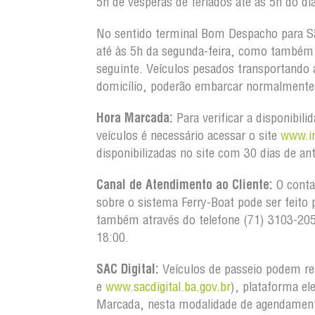
5h de vésperas de feriados até às 5h do dia
No sentido terminal Bom Despacho para S
até às 5h da segunda-feira, como também d
seguinte. Veículos pesados transportando
domicílio, poderão embarcar normalmente 
Hora Marcada:
Para verificar a disponibil
veículos é necessário acessar o site
www.in
disponibilizadas no site com 30 dias de an
Canal de Atendimento ao Cliente:
O conta
sobre o sistema Ferry-Boat pode ser feito 
também através do telefone (71) 3103-20
18:00.
SAC Digital:
Veículos de passeio podem re
e
www.sacdigital.ba.gov.br
), plataforma el
Marcada, nesta modalidade de agendament