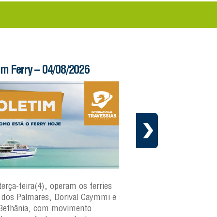
im Ferry – 04/08/2026
Informe – 03/08/20
terça-feira(4), operam os ferries
Em cumprimento ao cr
dos Palmares, Dorival Caymmi e
manutenção preventiva 
Bethânia, com movimento
Internacional Travessias