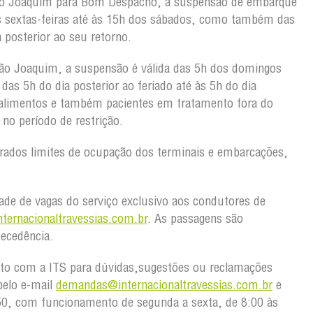
ão Joaquim para Bom Despacho, a suspensão de embarque
s sextas-feiras até às 15h dos sábados, como também das
 posterior ao seu retorno.
ão Joaquim, a suspensão é válida das 5h dos domingos
as 5h do dia posterior ao feriado até às 5h do dia
 alimentos e também pacientes em tratamento fora do
no período de restrição.
rados limites de ocupação dos terminais e embarcações,
idade de vagas do serviço exclusivo aos condutores de
ternacionaltravessias.com.br
. As passagens são
tecedência.
to com a ITS para dúvidas,sugestões ou reclamações
pelo e-mail
demandas@internacionaltravessias.com.br
e
50, com funcionamento de segunda a sexta, de 8:00 às