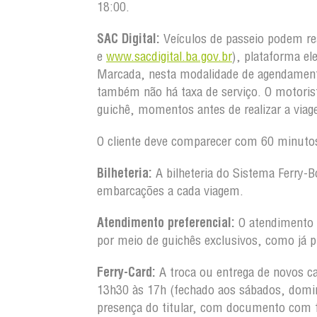
18:00.
SAC Digital:
Veículos de passeio podem re
e
www.sacdigital.ba.gov.br
), plataforma el
Marcada, nesta modalidade de agendament
também não há taxa de serviço. O motorist
guichê, momentos antes de realizar a via
O cliente deve comparecer com 60 minutos
Bilheteria:
A bilheteria do Sistema Ferry-B
embarcações a cada viagem.
Atendimento preferencial:
O atendimento a
por meio de guichês exclusivos, como já p
Ferry-Card:
A troca ou entrega de novos ca
13h30 às 17h (fechado aos sábados, domin
presença do titular, com documento com 