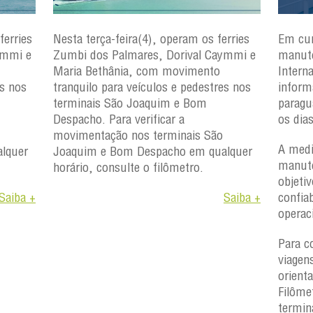
ferries
Nesta terça-feira(4), operam os ferries
Em cu
ymmi e
Zumbi dos Palmares, Dorival Caymmi e
manute
Maria Bethânia, com movimento
Intern
es nos
tranquilo para veículos e pedestres nos
inform
terminais São Joaquim e Bom
paragu
Despacho. Para verificar a
os dia
movimentação nos terminais São
A medi
lquer
Joaquim e Bom Despacho em qualquer
manute
horário, consulte o filômetro.
objetiv
Saiba +
Saiba +
confiab
operac
Para c
viagen
orient
Filôme
termin