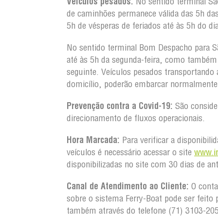
Veículos pesados:
No sentido terminal S
de caminhões permanece válida das 5h da
5h de vésperas de feriados até às 5h do dia
No sentido terminal Bom Despacho para S
até às 5h da segunda-feira, como também d
seguinte. Veículos pesados transportando
domicílio, poderão embarcar normalmente 
Prevenção contra a Covid-19:
São conside
direcionamento de fluxos operacionais.
Hora Marcada:
Para verificar a disponibil
veículos é necessário acessar o site
www.in
disponibilizadas no site com 30 dias de an
Canal de Atendimento ao Cliente:
O conta
sobre o sistema Ferry-Boat pode ser feito 
também através do telefone (71) 3103-20