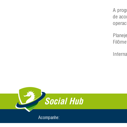
A prog
de aco
operac
Planej
Filôme
Intern
Social Hub
Acompanhe: