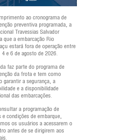
mprimento ao cronograma de
Nesta segunda-feira(3)
nção preventiva programada, a
ferries Zumbi dos Palma
acional Travessias Salvador
Caymmi, Maria Bethânia
a que a embarcação
Rio
Paraguaçu, com movime
açu
estará fora de operação entre
para veículos e pedestr
s 4 e 6 de agosto de 2026.
São Joaquim e Bom Des
verificar a movimentaçã
da faz parte do programa de
São Joaquim e Bom De
nção da frota e tem como
qualquer horário, consul
o garantir a segurança, a
ilidade e a disponibilidade
ional das embarcações.
onsultar a programação de
s e condições de embarque,
amos os usuários a acessarem o
tro antes de se dirigirem aos
ais.