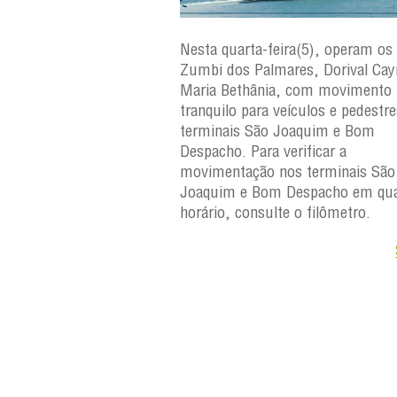
ra(6), operam os ferries
Nesta quarta-feira(5), operam os 
ares, Dorival Caymmi e
Zumbi dos Palmares, Dorival Ca
, com movimento
Maria Bethânia, com movimento
eículos e pedestres nos
tranquilo para veículos e pedestr
Joaquim e Bom
terminais São Joaquim e Bom
erificar a
Despacho. Para verificar a
os terminais São
movimentação nos terminais São
Despacho em qualquer
Joaquim e Bom Despacho em qua
e o filômetro.
horário, consulte o filômetro.
Saiba +