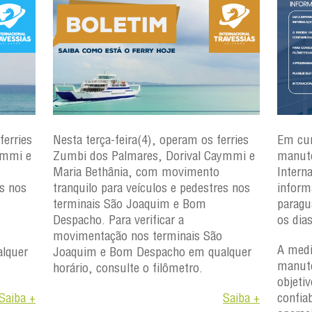
ferries
Nesta terça-feira(4), operam os ferries
Em cu
ymmi e
Zumbi dos Palmares, Dorival Caymmi e
manute
Maria Bethânia, com movimento
Intern
es nos
tranquilo para veículos e pedestres nos
inform
terminais São Joaquim e Bom
paragu
Despacho. Para verificar a
os dia
movimentação nos terminais São
A medi
lquer
Joaquim e Bom Despacho em qualquer
manute
horário, consulte o filômetro.
objetiv
Saiba +
Saiba +
confiab