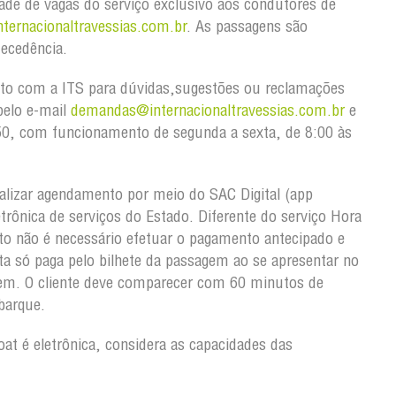
idade de vagas do serviço exclusivo aos condutores de
ternacionaltravessias.com.br
. As passagens são
tecedência.
to com a ITS para dúvidas,sugestões ou reclamações
pelo e-mail
demandas@internacionaltravessias.com.br
e
50, com funcionamento de segunda a sexta, de 8:00 às
alizar agendamento por meio do SAC Digital (app
etrônica de serviços do Estado. Diferente do serviço Hora
o não é necessário efetuar o pagamento antecipado e
a só paga pelo bilhete da passagem ao se apresentar no
gem. O cliente deve comparecer com 60 minutos de
barque.
oat é eletrônica, considera as capacidades das