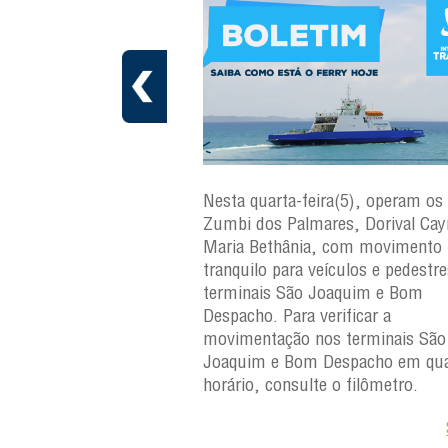
ra(6), operam os ferries
Nesta quarta-feira(5), operam os 
ares, Dorival Caymmi e
Zumbi dos Palmares, Dorival Ca
, com movimento
Maria Bethânia, com movimento
eículos e pedestres nos
tranquilo para veículos e pedestr
Joaquim e Bom
terminais São Joaquim e Bom
erificar a
Despacho. Para verificar a
os terminais São
movimentação nos terminais São
Despacho em qualquer
Joaquim e Bom Despacho em qua
e o filômetro.
horário, consulte o filômetro.
Saiba +