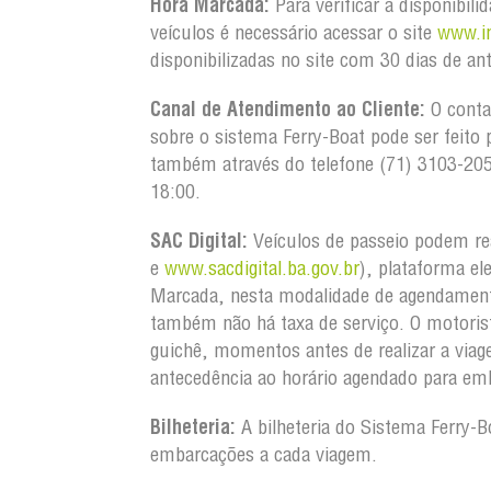
Hora Marcada:
Para verificar a disponibil
veículos é necessário acessar o site
www.in
disponibilizadas no site com 30 dias de an
Canal de Atendimento ao Cliente:
O conta
sobre o sistema Ferry-Boat pode ser feito 
também através do telefone (71) 3103-20
18:00.
SAC Digital:
Veículos de passeio podem re
e
www.sacdigital.ba.gov.br
), plataforma el
Marcada, nesta modalidade de agendament
também não há taxa de serviço. O motorist
guichê, momentos antes de realizar a via
antecedência ao horário agendado para em
Bilheteria:
A bilheteria do Sistema Ferry-B
embarcações a cada viagem.