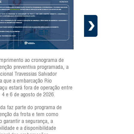
mprimento ao cronograma de
Nesta segunda-feira(3)
nção preventiva programada, a
ferries Zumbi dos Palma
acional Travessias Salvador
Caymmi, Maria Bethânia
a que a embarcação
Rio
Paraguaçu, com movime
açu
estará fora de operação entre
para veículos e pedestr
s 4 e 6 de agosto de 2026.
São Joaquim e Bom Des
verificar a movimentaçã
da faz parte do programa de
São Joaquim e Bom De
nção da frota e tem como
qualquer horário, consul
o garantir a segurança, a
ilidade e a disponibilidade