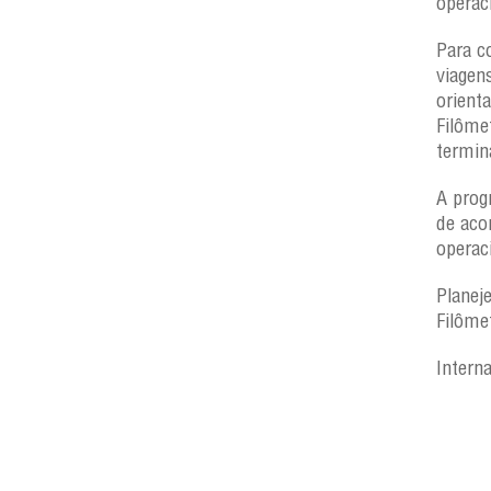
operac
Para c
viagen
orient
Filôme
termin
A prog
de aco
operac
Planej
Filôme
Intern