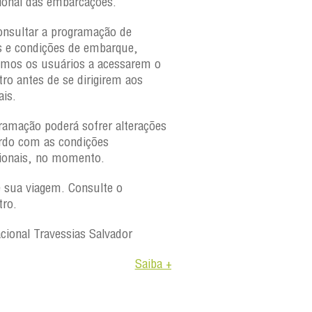
ional das embarcações.
onsultar a programação de
s e condições de embarque,
amos os usuários a acessarem o
tro antes de se dirigirem aos
ais.
ramação poderá sofrer alterações
rdo com as condições
ionais, no momento.
e sua viagem. Consulte o
tro.
acional Travessias Salvador
Saiba +