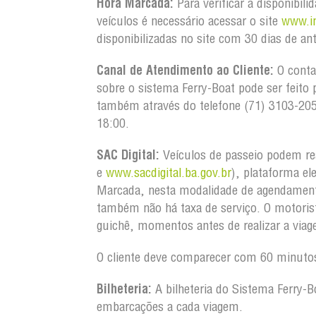
Hora Marcada:
Para verificar a disponibil
veículos é necessário acessar o site
www.in
disponibilizadas no site com 30 dias de an
Canal de Atendimento ao Cliente:
O conta
sobre o sistema Ferry-Boat pode ser feito 
também através do telefone (71) 3103-20
18:00.
SAC Digital:
Veículos de passeio podem re
e
www.sacdigital.ba.gov.br
), plataforma el
Marcada, nesta modalidade de agendament
também não há taxa de serviço. O motorist
guichê, momentos antes de realizar a via
O cliente deve comparecer com 60 minutos
Bilheteria:
A bilheteria do Sistema Ferry-B
embarcações a cada viagem.