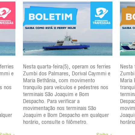
ferries
Nesta quarta-feira(5), operam os ferries
Nesta 
ymmi e
Zumbi dos Palmares, Dorival Caymmi e
Zumbi 
Maria Bethânia, com movimento
Maria 
es nos
tranquilo para veículos e pedestres nos
tranqu
terminais São Joaquim e Bom
termin
Despacho. Para verificar a
Despac
movimentação nos terminais São
movime
lquer
Joaquim e Bom Despacho em qualquer
Joaqu
horário, consulte o filômetro.
horári
Saiba +
Saiba +