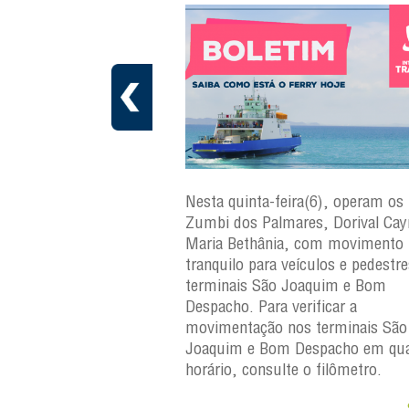
a(7), operam os ferries
Nesta quinta-feira(6), operam os 
ares, Dorival Caymmi,
Zumbi dos Palmares, Dorival Ca
 Maria Bethânia, com
Maria Bethânia, com movimento
uilo para veículos e
tranquilo para veículos e pedestr
erminais São Joaquim e
terminais São Joaquim e Bom
ara verificar a
Despacho. Para verificar a
os terminais São
movimentação nos terminais São
Despacho em qualquer
Joaquim e Bom Despacho em qua
e o filômetro.
horário, consulte o filômetro.
Saiba +