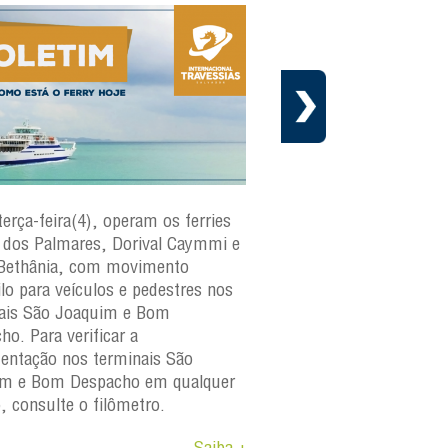
terça-feira(4), operam os ferries
Em cumprimento ao cr
dos Palmares, Dorival Caymmi e
manutenção preventiva 
Bethânia, com movimento
Internacional Travessias
ilo para veículos e pedestres nos
informa que a embarca
ais São Joaquim e Bom
paraguaçu
estará fora d
ho. Para verificar a
os dias 4 e 6 de agosto 
ntação nos terminais São
A medida faz parte do 
im e Bom Despacho em qualquer
manutenção da frota e
o, consulte o filômetro.
objetivo garantir a segu
Saiba +
confiabilidade e a dispon