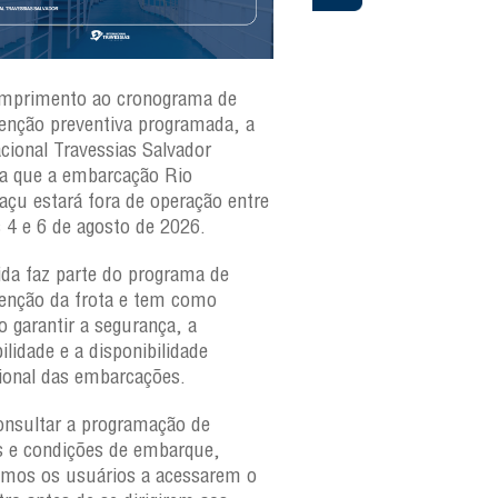
mprimento ao cronograma de
Nesta segunda-feira(3)
nção preventiva programada, a
ferries Zumbi dos Palma
acional Travessias Salvador
Caymmi, Maria Bethânia
a que a embarcação
Rio
Paraguaçu, com movime
açu
estará fora de operação entre
para veículos e pedestr
s 4 e 6 de agosto de 2026.
São Joaquim e Bom Des
verificar a movimentaçã
da faz parte do programa de
São Joaquim e Bom De
nção da frota e tem como
qualquer horário, consul
o garantir a segurança, a
ilidade e a disponibilidade
ional das embarcações.
onsultar a programação de
s e condições de embarque,
amos os usuários a acessarem o