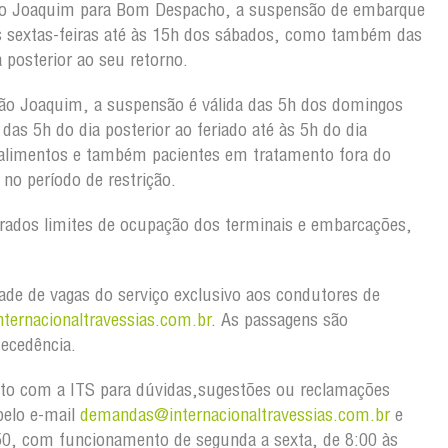
ão Joaquim para Bom Despacho, a suspensão de embarque
s sextas-feiras até às 15h dos sábados, como também das
ia posterior ao seu retorno.
ão Joaquim, a suspensão é válida das 5h dos domingos
as 5h do dia posterior ao feriado até às 5h do dia
 alimentos e também pacientes em tratamento fora do
e no período de restrição.
rados limites de ocupação dos terminais e embarcações,
idade de vagas do serviço exclusivo aos condutores de
ternacionaltravessias.com.br
. As passagens são
de antecedência.
to com a ITS para dúvidas,sugestões ou reclamações
pelo e-mail
demandas@internacionaltravessias.com.br
e
50, com funcionamento de segunda a sexta, de 8:00 às