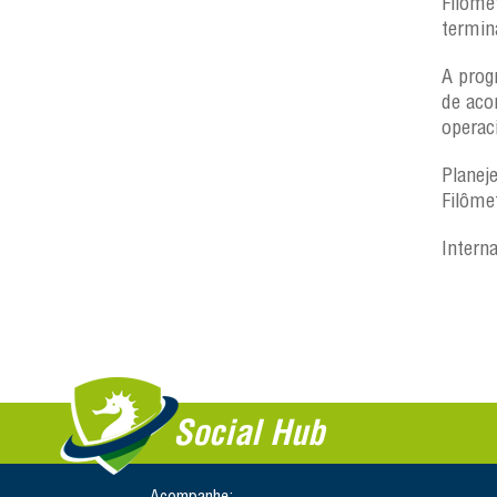
Filôme
termin
A prog
de aco
operac
Planej
Filôme
Intern
Social Hub
Acompanhe: