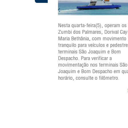
ra(6), operam os ferries
Nesta quarta-feira(5), operam os 
ares, Dorival Caymmi e
Zumbi dos Palmares, Dorival Ca
, com movimento
Maria Bethânia, com movimento
eículos e pedestres nos
tranquilo para veículos e pedestr
Joaquim e Bom
terminais São Joaquim e Bom
erificar a
Despacho. Para verificar a
os terminais São
movimentação nos terminais São
Despacho em qualquer
Joaquim e Bom Despacho em qua
e o filômetro.
horário, consulte o filômetro.
Saiba +