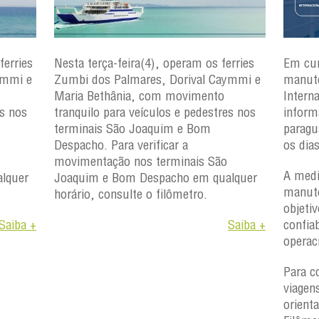
ferries
Nesta terça-feira(4), operam os ferries
Em cu
ymmi e
Zumbi dos Palmares, Dorival Caymmi e
manute
Maria Bethânia, com movimento
Intern
es nos
tranquilo para veículos e pedestres nos
inform
terminais São Joaquim e Bom
paragu
Despacho. Para verificar a
os dia
movimentação nos terminais São
A medi
lquer
Joaquim e Bom Despacho em qualquer
manute
horário, consulte o filômetro.
objetiv
Saiba +
Saiba +
confiab
operac
Para c
viagen
orient