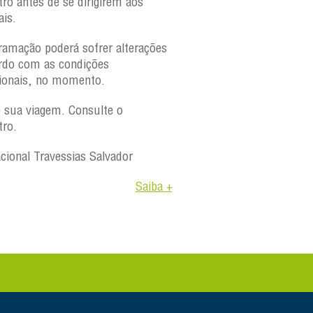
tro antes de se dirigirem aos
ais.
ramação poderá sofrer alterações
rdo com as condições
ionais, no momento.
e sua viagem. Consulte o
tro.
acional Travessias Salvador
Saiba +