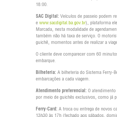
18:00.
SAC Digital:
Veículos de passeio podem re
e
www.sacdigital.ba.gov.br
), plataforma el
Marcada, nesta modalidade de agendament
também não há taxa de serviço. O motorist
guichê, momentos antes de reali
O cliente deve comparecer com 60 minutos
embarque.
Bilheteria:
A bilheteria do Sistema Ferry-B
embarcações a cada viagem.
Atendimento preferencial:
O atendimento a
por meio de guichês exclusivos, como j
Ferry-Card:
A troca ou entrega de novos ca
13h30 às 17h (fechado aos sábados, domin