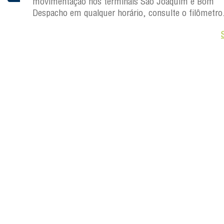
 Joaquim
movimentação nos terminais São Joaquim e Bom
Despacho em qualquer horário, consulte o filômetro
Saiba +