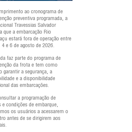
mprimento ao cronograma de
Nesta segunda-feira(3)
nção preventiva programada, a
ferries Zumbi dos Palma
acional Travessias Salvador
Caymmi, Maria Bethânia
a que a embarcação
Rio
Paraguaçu, com movime
açu
estará fora de operação entre
para veículos e pedestr
s 4 e 6 de agosto de 2026.
São Joaquim e Bom Des
verificar a movimentaçã
da faz parte do programa de
São Joaquim e Bom De
nção da frota e tem como
qualquer horário, consul
o garantir a segurança, a
ilidade e a disponibilidade
ional das embarcações.
onsultar a programação de
s e condições de embarque,
amos os usuários a acessarem o
tro antes de se dirigirem aos
ais.