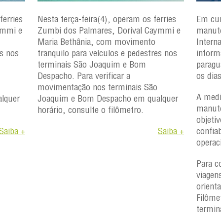
ferries
Nesta terça-feira(4), operam os ferries
Em cu
ymmi e
Zumbi dos Palmares, Dorival Caymmi e
manute
Maria Bethânia, com movimento
Intern
es nos
tranquilo para veículos e pedestres nos
inform
terminais São Joaquim e Bom
paragu
Despacho. Para verificar a
os dia
movimentação nos terminais São
A medi
lquer
Joaquim e Bom Despacho em qualquer
manute
horário, consulte o filômetro.
objetiv
Saiba +
Saiba +
confiab
operac
Para c
viagen
orient
Filôme
termin