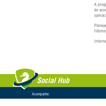
A prog
de aco
operac
Planej
Filôme
Intern
Social Hub
Acompanhe: