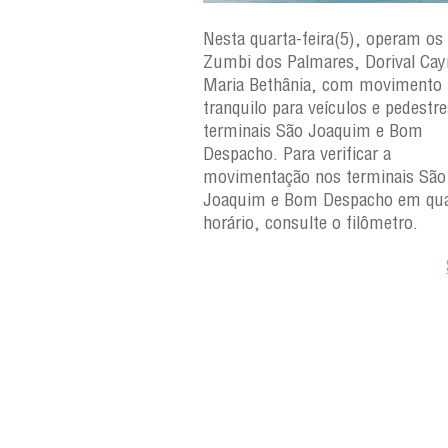
ra(6), operam os ferries
Nesta quarta-feira(5), operam os 
ares, Dorival Caymmi e
Zumbi dos Palmares, Dorival Ca
, com movimento
Maria Bethânia, com movimento
eículos e pedestres nos
tranquilo para veículos e pedestr
Joaquim e Bom
terminais São Joaquim e Bom
erificar a
Despacho. Para verificar a
os terminais São
movimentação nos terminais São
Despacho em qualquer
Joaquim e Bom Despacho em qua
e o filômetro.
horário, consulte o filômetro.
Saiba +