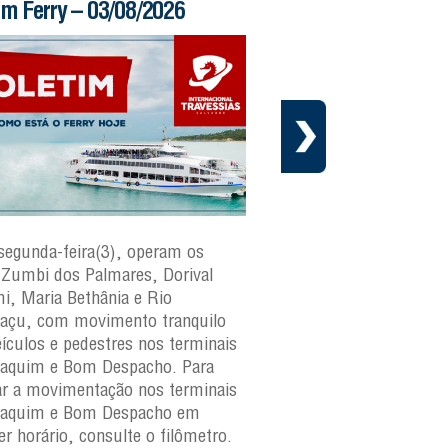
im Ferry – 31/07/2026
Boletim Ferry – 30/
sexta-feira(31), operam os ferries
Nesta quinta-feira, oper
dos Palmares, Dorival Caymmi e
Zumbi dos Palmares, D
araguaçu, com movimento
Rio Paraguaçu, com m
ilo para veículos e pedestres nos
tranquilo para veículos 
ais São Joaquim e Bom
terminais São Joaquim
ho. Para verificar a
Despacho. Para verificar
ntação nos terminais São
movimentação nos term
m e Bom Despacho em qualquer
Joaquim e Bom Despach
, consulte o filômetro.
horário, consulte o filô