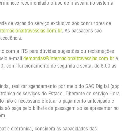
 permanece recomendado o uso de máscara no sistema
lidade de vagas do serviço exclusivo aos condutores de
ternacionaltravessias.com.br
. As passagens são
tecedência.
ato com a ITS para dúvidas,sugestões ou reclamações
pelo e-mail
demandas@internacionaltravessias.com.br
e
50, com funcionamento de segunda a sexta, de 8:00 às
inda, realizar agendamento por meio do SAC Digital (app
etrônica de serviços do Estado. Diferente do serviço Hora
o não é necessário efetuar o pagamento antecipado e
a só paga pelo bilhete da passagem ao se apresentar no
gem.
oat é eletrônica, considera as capacidades das