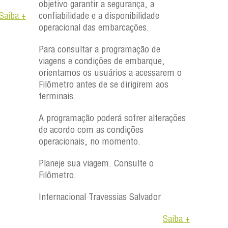
Saiba +
,
rem o
os
rações
Saiba +