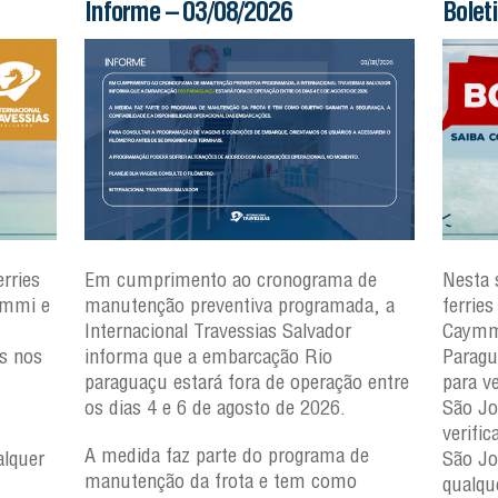
Boletim Ferry – 03/08/2026
Bolet
 de
Nesta segunda-feira(3), operam os
Nesta 
da, a
ferries Zumbi dos Palmares, Dorival
Zumbi 
Caymmi, Maria Bethânia e Rio
Rio P
Paraguaçu, com movimento tranquilo
tranqu
o entre
para veículos e pedestres nos terminais
termin
São Joaquim e Bom Despacho. Para
Despac
verificar a movimentação nos terminais
movime
de
São Joaquim e Bom Despacho em
Joaqui
qualquer horário, consulte o filômetro.
horário