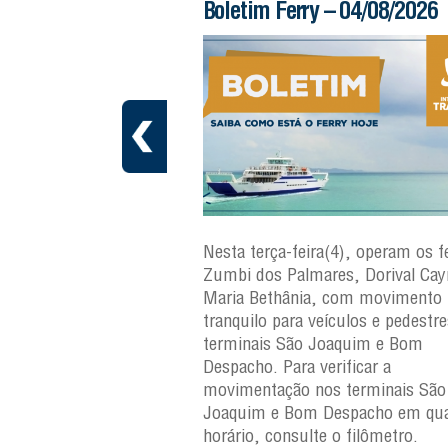
 – 05/08/2026
Boletim Ferry – 04/08/2026
ra(5), operam os ferries
Nesta terça-feira(4), operam os fe
ares, Dorival Caymmi e
Zumbi dos Palmares, Dorival Ca
, com movimento
Maria Bethânia, com movimento
eículos e pedestres nos
tranquilo para veículos e pedestr
Joaquim e Bom
terminais São Joaquim e Bom
erificar a
Despacho. Para verificar a
os terminais São
movimentação nos terminais São
Despacho em qualquer
Joaquim e Bom Despacho em qua
e o filômetro.
horário, consulte o filômetro.