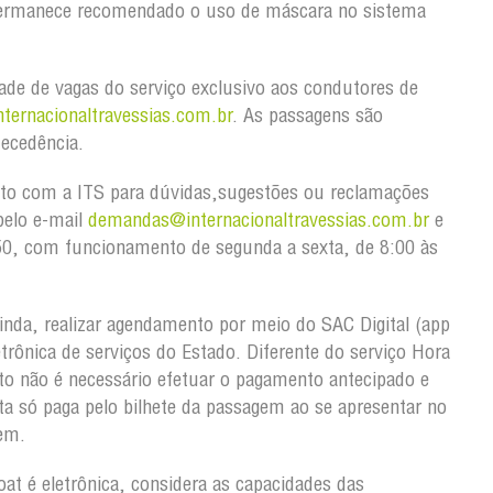
 permanece recomendado o uso de máscara no sistema
lidade de vagas do serviço exclusivo aos condutores de
ternacionaltravessias.com.br
. As passagens são
tecedência.
ato com a ITS para dúvidas,sugestões ou reclamações
pelo e-mail
demandas@internacionaltravessias.com.br
e
50, com funcionamento de segunda a sexta, de 8:00 às
inda, realizar agendamento por meio do SAC Digital (app
etrônica de serviços do Estado. Diferente do serviço Hora
o não é necessário efetuar o pagamento antecipado e
a só paga pelo bilhete da passagem ao se apresentar no
gem.
oat é eletrônica, considera as capacidades das