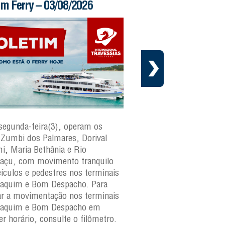
im Ferry – 03/08/2026
Boletim Ferry – 31/
segunda-feira(3), operam os
Nesta sexta-feira(31), o
s Zumbi dos Palmares, Dorival
Zumbi dos Palmares, D
, Maria Bethânia e Rio
Rio Paraguaçu, com m
açu, com movimento tranquilo
tranquilo para veículos 
eículos e pedestres nos terminais
terminais São Joaquim
aquim e Bom Despacho. Para
Despacho. Para verificar
car a movimentação nos terminais
movimentação nos term
oaquim e Bom Despacho em
Joaquim e Bom Despach
er horário, consulte o filômetro.
horário, consulte o filô