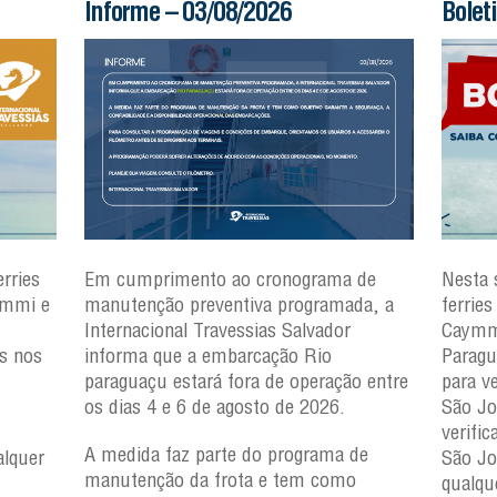
Informe – 03/08/2026
Bolet
rries
Em cumprimento ao cronograma de
Nesta 
ymmi e
manutenção preventiva programada, a
ferrie
Internacional Travessias Salvador
Caymmi
es nos
informa que a embarcação
Rio
Paragu
paraguaçu
estará fora de operação entre
para v
os dias 4 e 6 de agosto de 2026.
São Jo
verifi
A medida faz parte do programa de
lquer
São J
manutenção da frota e tem como
qualqu