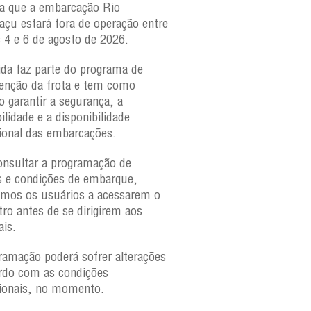
a que a embarcação
Rio
Paraguaçu, com movime
açu
estará fora de operação entre
para veículos e pedestr
s 4 e 6 de agosto de 2026.
São Joaquim e Bom Des
verificar a movimentaçã
da faz parte do programa de
São Joaquim e Bom De
nção da frota e tem como
qualquer horário, consul
o garantir a segurança, a
ilidade e a disponibilidade
ional das embarcações.
onsultar a programação de
s e condições de embarque,
amos os usuários a acessarem o
tro antes de se dirigirem aos
ais.
ramação poderá sofrer alterações
rdo com as condições
ionais, no momento.