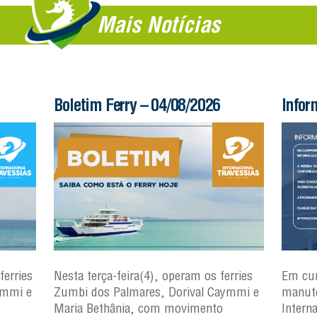
Mais Notícias
Boletim Ferry – 04/08/2026
Infor
ferries
Nesta terça-feira(4), operam os ferries
Em cu
ymmi e
Zumbi dos Palmares, Dorival Caymmi e
manute
Maria Bethânia, com movimento
Intern