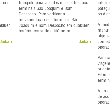
es nos
tranquilo para veículos e pedestres nos
inform
terminais São Joaquim e Bom
paragu
Despacho. Para verificar a
os dia
movimentação nos terminais São
A medi
lquer
Joaquim e Bom Despacho em qualquer
manute
horário, consulte o filômetro.
objetiv
Saiba +
Saiba +
confiab
operac
Para c
viagen
orient
Filôme
termin
A prog
de aco
operac