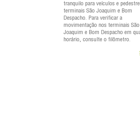
eículos e pedestres nos
tranquilo para veículos e pedestr
Joaquim e Bom
terminais São Joaquim e Bom
erificar a
Despacho. Para verificar a
os terminais São
movimentação nos terminais São
Despacho em qualquer
Joaquim e Bom Despacho em qua
e o filômetro.
horário, consulte o filômetro.
Saiba +