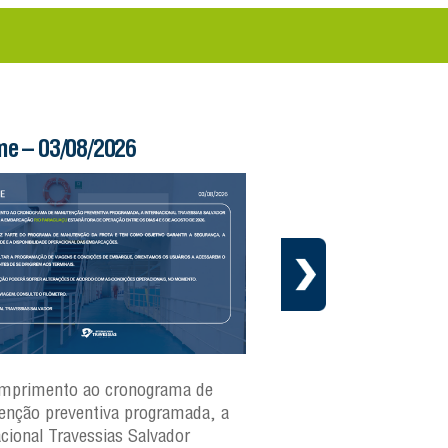
me – 03/08/2026
Boletim Ferry – 03/
mprimento ao cronograma de
Nesta segunda-feira(3)
nção preventiva programada, a
ferries Zumbi dos Palma
acional Travessias Salvador
Caymmi, Maria Bethânia