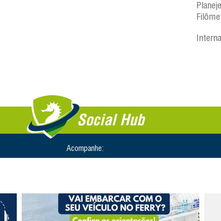
Planej
Filôme
Intern
Social Hub
Acompanhe: