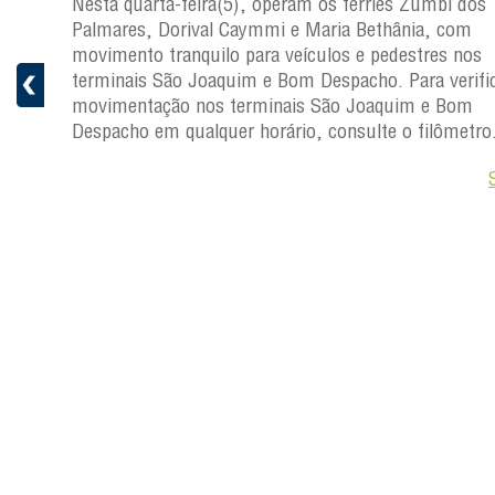
os
Nesta quarta-feira(5), operam os ferries Zumbi dos
Palmares, Dorival Caymmi e Maria Bethânia, com
s
movimento tranquilo para veículos e pedestres nos
ficar a
terminais São Joaquim e Bom Despacho. Para verific
movimentação nos terminais São Joaquim e Bom
ro.
Despacho em qualquer horário, consulte o filômetro
Saiba +