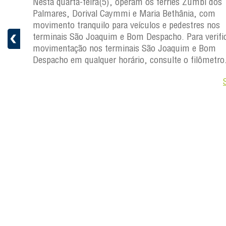
os
Nesta quarta-feira(5), operam os ferries Zumbi dos
Palmares, Dorival Caymmi e Maria Bethânia, com
s
movimento tranquilo para veículos e pedestres nos
ficar a
terminais São Joaquim e Bom Despacho. Para verific
movimentação nos terminais São Joaquim e Bom
ro.
Despacho em qualquer horário, consulte o filômetro
Saiba +