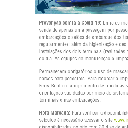
Prevenção contra a Covid-19:
Entre as med
venda de apenas uma passagem por pessoa;
embarcações e salões de embarque dos te
regularmente); além da higienização e des
instalações dos dois terminais (realizadas
do dia. As equipes de manutenção e limpe
Permanecem obrigatórios o uso de máscar
barcos para pedestres. Para reforçar a im
Ferry-Boat no cumprimento das medidas san
orientações são dadas por meio do sistema
terminais e nas embarcações.
Hora Marcada:
Para verificar a disponibil
veículos é necessário acessar o site
www.in
disponibilizadas no site com 30 dias de an