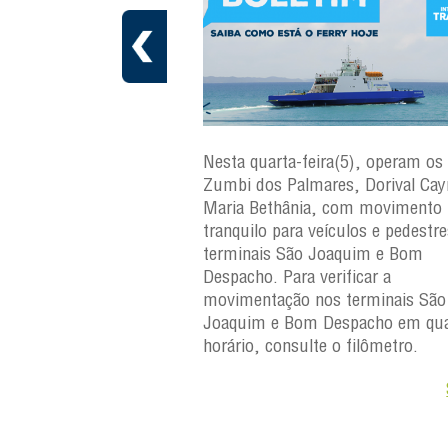
ra(6), operam os ferries
Nesta quarta-feira(5), operam os 
ares, Dorival Caymmi e
Zumbi dos Palmares, Dorival Ca
, com movimento
Maria Bethânia, com movimento
eículos e pedestres nos
tranquilo para veículos e pedestr
Joaquim e Bom
terminais São Joaquim e Bom
erificar a
Despacho. Para verificar a
os terminais São
movimentação nos terminais São
Despacho em qualquer
Joaquim e Bom Despacho em qua
e o filômetro.
horário, consulte o filômetro.
Saiba +