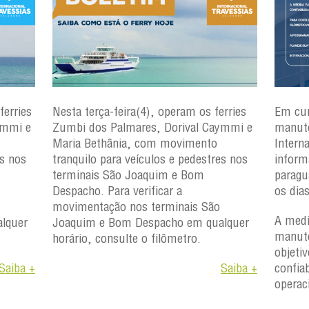
ferries
Nesta terça-feira(4), operam os ferries
Em cu
ymmi e
Zumbi dos Palmares, Dorival Caymmi e
manute
Maria Bethânia, com movimento
Intern
es nos
tranquilo para veículos e pedestres nos
inform
terminais São Joaquim e Bom
paragu
Despacho. Para verificar a
os dia
movimentação nos terminais São
A medi
lquer
Joaquim e Bom Despacho em qualquer
manute
horário, consulte o filômetro.
objetiv
Saiba +
Saiba +
confiab
operac