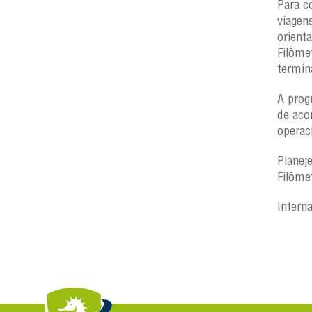
Para c
viagen
orient
Filôme
termin
A prog
de aco
operac
Planej
Filôme
Intern