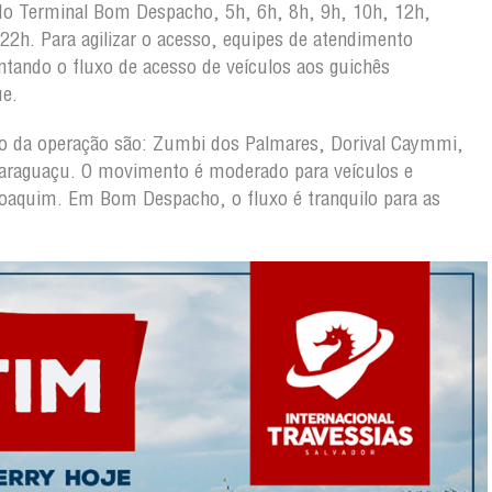
 do Terminal Bom Despacho, 5h, 6h, 8h, 9h, 10h, 12h,
22h. Para agilizar o acesso, equipes de atendimento
entando o fluxo de acesso de veículos aos guichês
ue.
ção da operação são: Zumbi dos Palmares, Dorival Caymmi,
 Paraguaçu. O movimento é moderado para veículos e
Joaquim. Em Bom Despacho, o fluxo é tranquilo para as