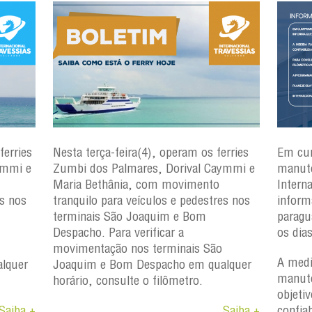
ferries
Nesta terça-feira(4), operam os ferries
Em cu
ymmi e
Zumbi dos Palmares, Dorival Caymmi e
manute
Maria Bethânia, com movimento
Intern
es nos
tranquilo para veículos e pedestres nos
inform
terminais São Joaquim e Bom
paragu
Despacho. Para verificar a
os dia
movimentação nos terminais São
A medi
lquer
Joaquim e Bom Despacho em qualquer
manute
horário, consulte o filômetro.
objetiv
Saiba +
Saiba +
confiab