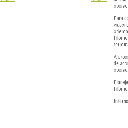
operac
Para c
viagen
orient
Filôme
termin
A prog
de aco
operac
Planej
Filôme
Intern