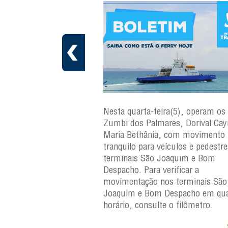
ra(6), operam os ferries
Nesta quarta-feira(5), operam os 
ares, Dorival Caymmi e
Zumbi dos Palmares, Dorival Ca
, com movimento
Maria Bethânia, com movimento
eículos e pedestres nos
tranquilo para veículos e pedestr
Joaquim e Bom
terminais São Joaquim e Bom
erificar a
Despacho. Para verificar a
os terminais São
movimentação nos terminais São
Despacho em qualquer
Joaquim e Bom Despacho em qua
e o filômetro.
horário, consulte o filômetro.
Saiba +