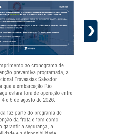
mprimento ao cronograma de
Nesta segunda-feira(3)
nção preventiva programada, a
ferries Zumbi dos Palma
acional Travessias Salvador
Caymmi, Maria Bethânia
a que a embarcação
Rio
Paraguaçu, com movime
açu
estará fora de operação entre
para veículos e pedestr
s 4 e 6 de agosto de 2026.
São Joaquim e Bom Des
verificar a movimentaçã
da faz parte do programa de
São Joaquim e Bom De
nção da frota e tem como
qualquer horário, consul
o garantir a segurança, a
ilidade e a disponibilidade