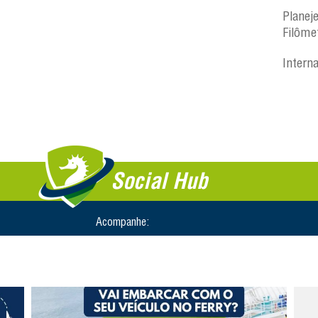
Planej
Filôme
Intern
Social Hub
Acompanhe: