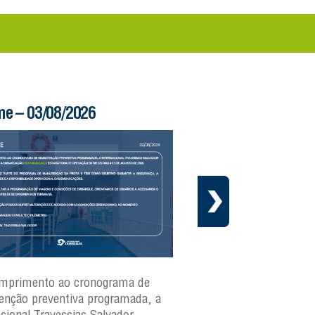
me – 03/08/2026
Boletim Ferry – 03/
mprimento ao cronograma de
Nesta segunda-feira(3)
nção preventiva programada, a
ferries Zumbi dos Palma
acional Travessias Salvador
Caymmi, Maria Bethânia