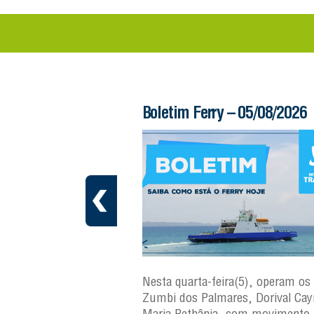
 – 06/08/2026
Boletim Ferry – 05/08/2026
ra(6), operam os ferries
Nesta quarta-feira(5), operam os 
ares, Dorival Caymmi e
Zumbi dos Palmares, Dorival Ca
, com movimento
Maria Bethânia, com movimento