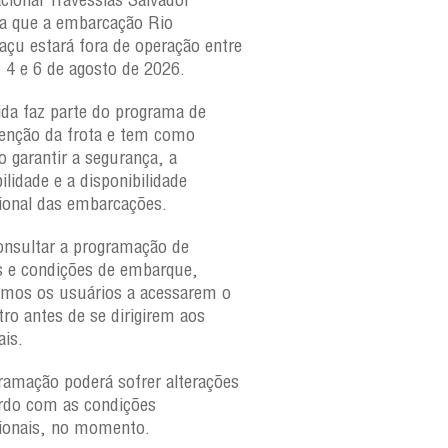
a que a embarcação
Rio
Paraguaçu, com movime
açu
estará fora de operação entre
para veículos e pedestr
s 4 e 6 de agosto de 2026.
São Joaquim e Bom Des
verificar a movimentaçã
da faz parte do programa de
São Joaquim e Bom De
nção da frota e tem como
qualquer horário, consul
o garantir a segurança, a
ilidade e a disponibilidade
ional das embarcações.
onsultar a programação de
s e condições de embarque,
amos os usuários a acessarem o
tro antes de se dirigirem aos
ais.
ramação poderá sofrer alterações
rdo com as condições
ionais, no momento.