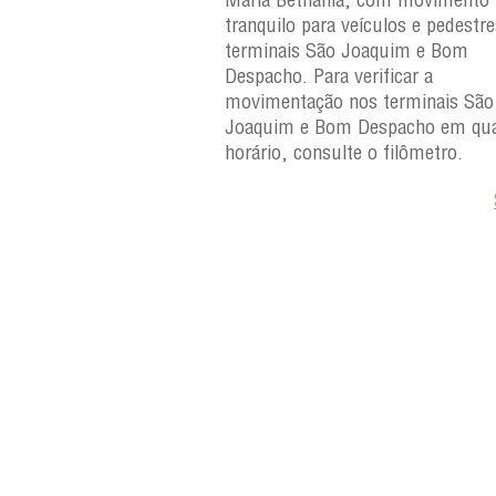
eículos e pedestres nos
tranquilo para veículos e pedestr
Joaquim e Bom
terminais São Joaquim e Bom
erificar a
Despacho. Para verificar a
os terminais São
movimentação nos terminais São
Despacho em qualquer
Joaquim e Bom Despacho em qua
e o filômetro.
horário, consulte o filômetro.
Saiba +