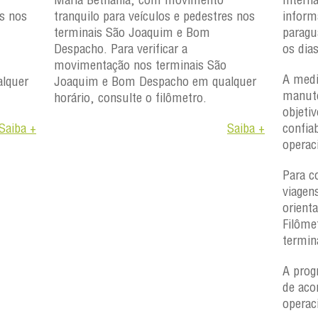
es nos
tranquilo para veículos e pedestres nos
inform
terminais São Joaquim e Bom
paragu
Despacho. Para verificar a
os dia
movimentação nos terminais São
A medi
lquer
Joaquim e Bom Despacho em qualquer
manute
horário, consulte o filômetro.
objetiv
Saiba +
Saiba +
confiab
operac
Para c
viagen
orient
Filôme
termin
A prog
de aco
operac