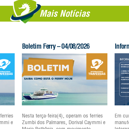
Mais Notícias
Boletim Ferry – 04/08/2026
Infor
ferries
Nesta terça-feira(4), operam os ferries
Em cu
ymmi e
Zumbi dos Palmares, Dorival Caymmi e
manute
Maria Bethânia, com movimento
Intern