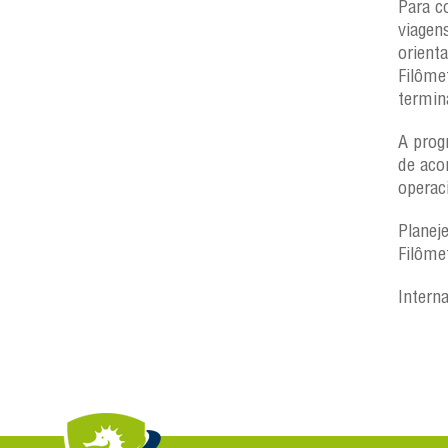
Para c
viagen
orient
Filôme
termin
A prog
de aco
operac
Planej
Filôme
Intern