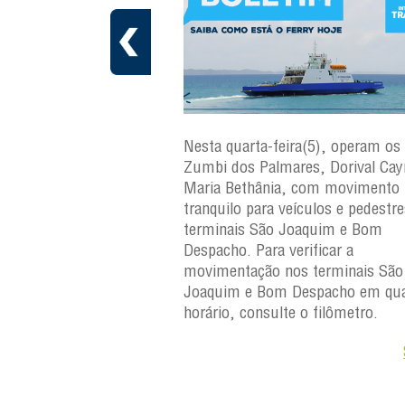
ra(6), operam os ferries
Nesta quarta-feira(5), operam os 
ares, Dorival Caymmi e
Zumbi dos Palmares, Dorival Ca
, com movimento
Maria Bethânia, com movimento
eículos e pedestres nos
tranquilo para veículos e pedestr
Joaquim e Bom
terminais São Joaquim e Bom
erificar a
Despacho. Para verificar a
os terminais São
movimentação nos terminais São
Despacho em qualquer
Joaquim e Bom Despacho em qua
e o filômetro.
horário, consulte o filômetro.
Saiba +