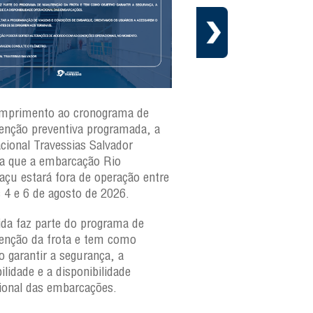
mprimento ao cronograma de
Nesta segunda-feira(3)
nção preventiva programada, a
ferries Zumbi dos Palma
acional Travessias Salvador
Caymmi, Maria Bethânia
a que a embarcação
Rio
Paraguaçu, com movime
açu
estará fora de operação entre
para veículos e pedestr
s 4 e 6 de agosto de 2026.
São Joaquim e Bom Des
verificar a movimentaçã
da faz parte do programa de
São Joaquim e Bom De
nção da frota e tem como
qualquer horário, consul
o garantir a segurança, a
ilidade e a disponibilidade
ional das embarcações.