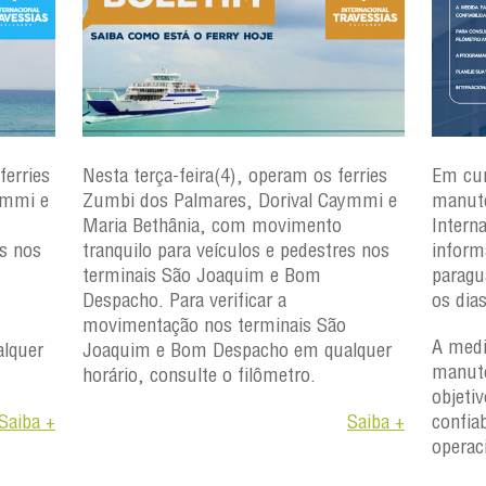
ferries
Nesta terça-feira(4), operam os ferries
Em cu
ymmi e
Zumbi dos Palmares, Dorival Caymmi e
manute
Maria Bethânia, com movimento
Intern
es nos
tranquilo para veículos e pedestres nos
inform
terminais São Joaquim e Bom
paragu
Despacho. Para verificar a
os dia
movimentação nos terminais São
A medi
lquer
Joaquim e Bom Despacho em qualquer
manute
horário, consulte o filômetro.
objetiv
Saiba +
Saiba +
confiab
operac