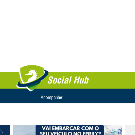
Social Hub
Acompanhe: