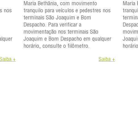
Maria Bethânia, com movimento
Maria 
es nos
tranquilo para veículos e pedestres nos
tranqu
terminais São Joaquim e Bom
termin
Despacho. Para verificar a
Despac
movimentação nos terminais São
movime
lquer
Joaquim e Bom Despacho em qualquer
Joaqu
horário, consulte o filômetro.
horári
Saiba +
Saiba +