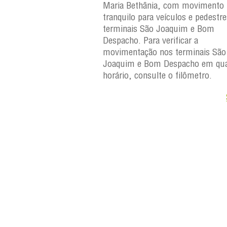
 Maria Bethânia, com
Maria Bethânia, com movimento
uilo para veículos e
tranquilo para veículos e pedestr
erminais São Joaquim e
terminais São Joaquim e Bom
ara verificar a
Despacho. Para verificar a
os terminais São
movimentação nos terminais São
Despacho em qualquer
Joaquim e Bom Despacho em qua
e o filômetro.
horário, consulte o filômetro.
Saiba +