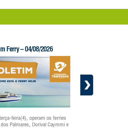
im Ferry – 04/08/2026
Informe – 03/08/20
terça-feira(4), operam os ferries
Em cumprimento ao cr
dos Palmares, Dorival Caymmi e
manutenção preventiva 