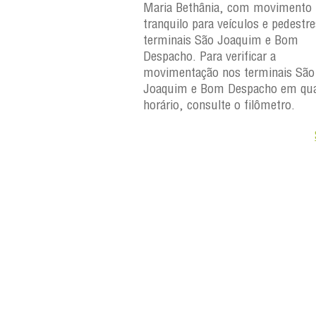
 Maria Bethânia, com
Maria Bethânia, com movimento
uilo para veículos e
tranquilo para veículos e pedestr
erminais São Joaquim e
terminais São Joaquim e Bom
ara verificar a
Despacho. Para verificar a
os terminais São
movimentação nos terminais São
Despacho em qualquer
Joaquim e Bom Despacho em qua
e o filômetro.
horário, consulte o filômetro.
Saiba +