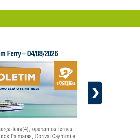
im Ferry – 04/08/2026
Informe – 03/08/20
terça-feira(4), operam os ferries
Em cumprimento ao cr
dos Palmares, Dorival Caymmi e
manutenção preventiva 