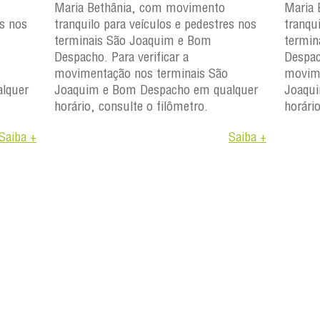
Maria Bethânia, com movimento
Maria 
es nos
tranquilo para veículos e pedestres nos
tranqu
terminais São Joaquim e Bom
termin
Despacho. Para verificar a
Despac
movimentação nos terminais São
movime
lquer
Joaquim e Bom Despacho em qualquer
Joaqu
horário, consulte o filômetro.
horári
Saiba +
Saiba +