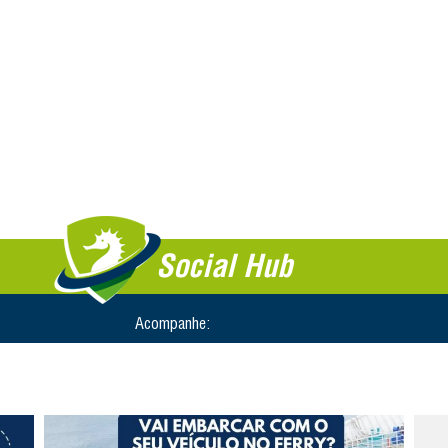
Social Hub
Acompanhe: