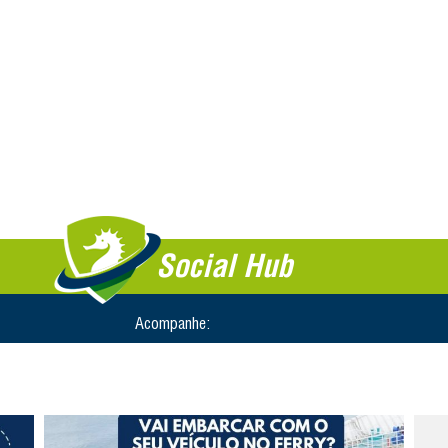
Social Hub
Acompanhe: