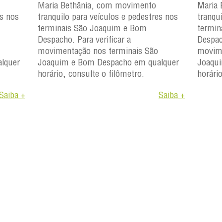
Maria Bethânia, com movimento
Maria 
es nos
tranquilo para veículos e pedestres nos
tranqu
terminais São Joaquim e Bom
termin
Despacho. Para verificar a
Despac
movimentação nos terminais São
movime
lquer
Joaquim e Bom Despacho em qualquer
Joaqu
horário, consulte o filômetro.
horári
Saiba +
Saiba +