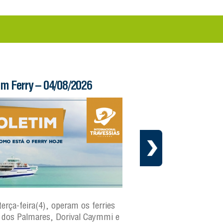
im Ferry – 04/08/2026
Informe – 03/08/20
terça-feira(4), operam os ferries
Em cumprimento ao cr
dos Palmares, Dorival Caymmi e
manutenção preventiva 