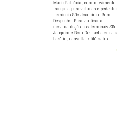
 Maria Bethânia, com
Maria Bethânia, com movimento
uilo para veículos e
tranquilo para veículos e pedestr
erminais São Joaquim e
terminais São Joaquim e Bom
ara verificar a
Despacho. Para verificar a
os terminais São
movimentação nos terminais São
Despacho em qualquer
Joaquim e Bom Despacho em qua
e o filômetro.
horário, consulte o filômetro.
Saiba +