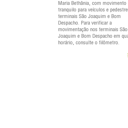
, com movimento
Maria Bethânia, com movimento
eículos e pedestres nos
tranquilo para veículos e pedestr
Joaquim e Bom
terminais São Joaquim e Bom
erificar a
Despacho. Para verificar a
os terminais São
movimentação nos terminais São
Despacho em qualquer
Joaquim e Bom Despacho em qua
e o filômetro.
horário, consulte o filômetro.
Saiba +