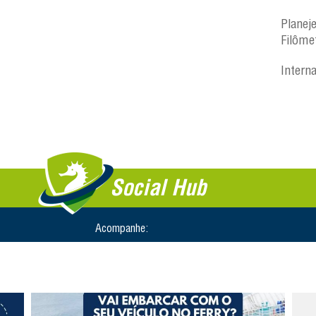
Planej
Filôme
Intern
Social Hub
Acompanhe: