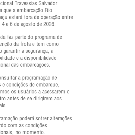
acional Travessias Salvador
Caymmi, Maria Bethânia
a que a embarcação
Rio
Paraguaçu, com movime
açu
estará fora de operação entre
para veículos e pedestr
s 4 e 6 de agosto de 2026.
São Joaquim e Bom Des
verificar a movimentaçã
da faz parte do programa de
São Joaquim e Bom De
nção da frota e tem como
qualquer horário, consul
o garantir a segurança, a
ilidade e a disponibilidade
ional das embarcações.
onsultar a programação de
s e condições de embarque,
amos os usuários a acessarem o
tro antes de se dirigirem aos
ais.
ramação poderá sofrer alterações
rdo com as condições
ionais, no momento.