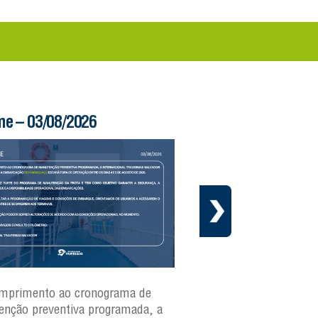
me – 03/08/2026
Boletim Ferry – 03/
mprimento ao cronograma de
Nesta segunda-feira(3)
nção preventiva programada, a
ferries Zumbi dos Palma