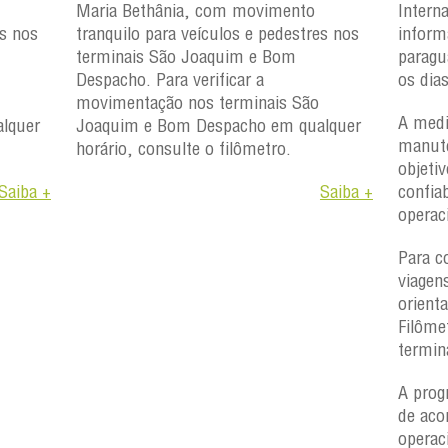
Maria Bethânia, com movimento
Intern
es nos
tranquilo para veículos e pedestres nos
inform
terminais São Joaquim e Bom
paragu
Despacho. Para verificar a
os dia
movimentação nos terminais São
A medi
lquer
Joaquim e Bom Despacho em qualquer
manute
horário, consulte o filômetro.
objetiv
Saiba +
Saiba +
confiab
operac
Para c
viagen
orient
Filôme
termin
A prog
de aco
operac