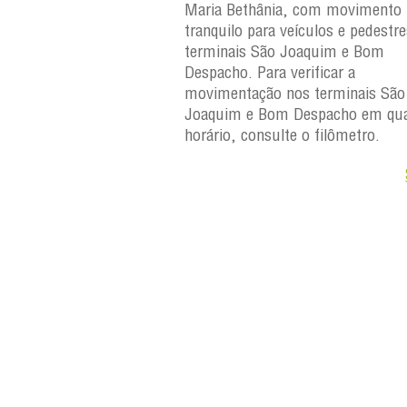
, com movimento
Maria Bethânia, com movimento
eículos e pedestres nos
tranquilo para veículos e pedestr
Joaquim e Bom
terminais São Joaquim e Bom
erificar a
Despacho. Para verificar a
os terminais São
movimentação nos terminais São
Despacho em qualquer
Joaquim e Bom Despacho em qua
e o filômetro.
horário, consulte o filômetro.
Saiba +