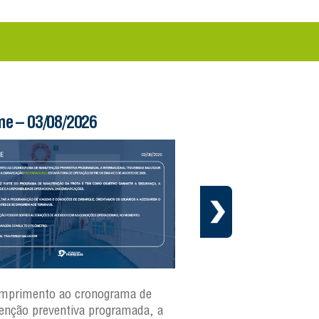
me – 03/08/2026
Boletim Ferry – 03/
mprimento ao cronograma de
Nesta segunda-feira(3)
nção preventiva programada, a
ferries Zumbi dos Palma