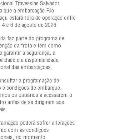
acional Travessias Salvador
Caymmi, Maria Bethânia
a que a embarcação
Rio
Paraguaçu, com movime
açu
estará fora de operação entre
para veículos e pedestr
s 4 e 6 de agosto de 2026.
São Joaquim e Bom Des
verificar a movimentaçã
da faz parte do programa de
São Joaquim e Bom De
nção da frota e tem como
qualquer horário, consul
o garantir a segurança, a
ilidade e a disponibilidade
ional das embarcações.
onsultar a programação de
s e condições de embarque,
amos os usuários a acessarem o
tro antes de se dirigirem aos
ais.
ramação poderá sofrer alterações
rdo com as condições
ionais, no momento.