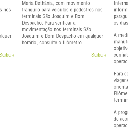
Maria Bethânia, com movimento
Intern
es nos
tranquilo para veículos e pedestres nos
inform
terminais São Joaquim e Bom
paragu
Despacho. Para verificar a
os dia
movimentação nos terminais São
A medi
lquer
Joaquim e Bom Despacho em qualquer
manute
horário, consulte o filômetro.
objetiv
Saiba +
Saiba +
confiab
operac
Para c
viagen
orient
Filôme
termin
A prog
de aco
operac