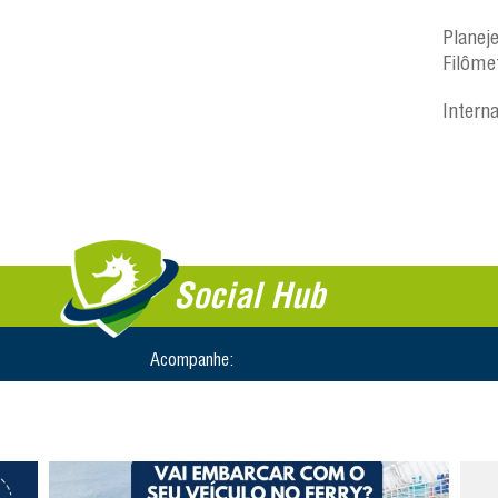
Planej
Filôme
Intern
Social Hub
Acompanhe: