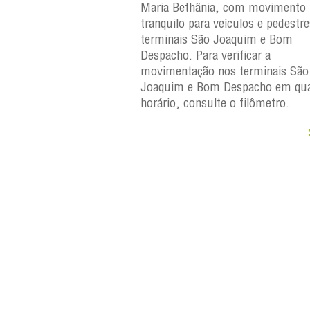
, com movimento
Maria Bethânia, com movimento
eículos e pedestres nos
tranquilo para veículos e pedestr
Joaquim e Bom
terminais São Joaquim e Bom
erificar a
Despacho. Para verificar a
os terminais São
movimentação nos terminais São
Despacho em qualquer
Joaquim e Bom Despacho em qua
e o filômetro.
horário, consulte o filômetro.
Saiba +