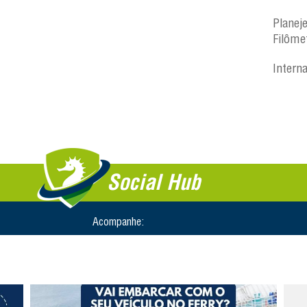
Planej
Filôme
Intern
Social Hub
Acompanhe: