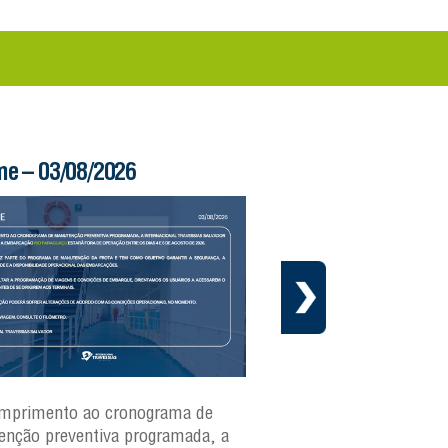
me – 03/08/2026
Boletim Ferry – 03/
mprimento ao cronograma de
Nesta segunda-feira(3)
nção preventiva programada, a
ferries Zumbi dos Palma