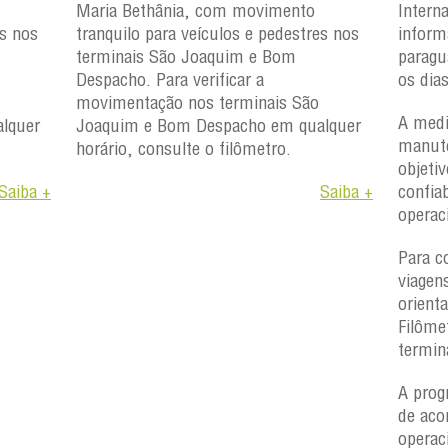
Maria Bethânia, com movimento
Intern
es nos
tranquilo para veículos e pedestres nos
inform
terminais São Joaquim e Bom
paragu
Despacho. Para verificar a
os dia
movimentação nos terminais São
A medi
lquer
Joaquim e Bom Despacho em qualquer
manute
horário, consulte o filômetro.
objetiv
Saiba +
Saiba +
confiab
operac
Para c
viagen
orient
Filôme
termin
A prog
de aco
operac