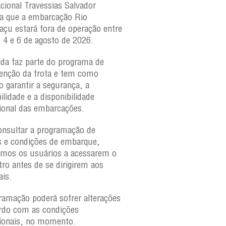
acional Travessias Salvador
Caymmi, Maria Bethânia
a que a embarcação
Rio
Paraguaçu, com movime
açu
estará fora de operação entre
para veículos e pedestr
s 4 e 6 de agosto de 2026.
São Joaquim e Bom Des
verificar a movimentaçã
da faz parte do programa de
São Joaquim e Bom De
nção da frota e tem como
qualquer horário, consul
o garantir a segurança, a
ilidade e a disponibilidade
ional das embarcações.
onsultar a programação de
s e condições de embarque,
amos os usuários a acessarem o
tro antes de se dirigirem aos
ais.
ramação poderá sofrer alterações
rdo com as condições
ionais, no momento.