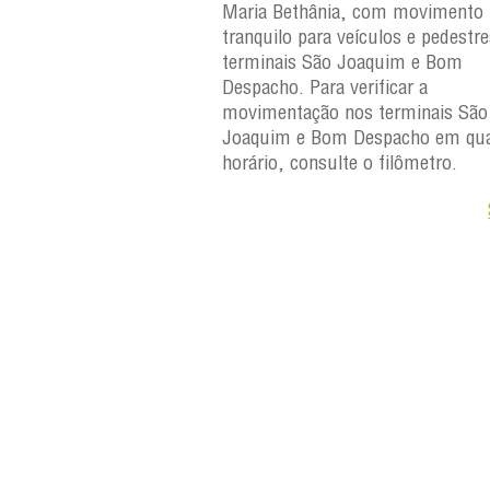
 Maria Bethânia, com
Maria Bethânia, com movimento
uilo para veículos e
tranquilo para veículos e pedestr
erminais São Joaquim e
terminais São Joaquim e Bom
ara verificar a
Despacho. Para verificar a
os terminais São
movimentação nos terminais São
Despacho em qualquer
Joaquim e Bom Despacho em qua
e o filômetro.
horário, consulte o filômetro.
Saiba +