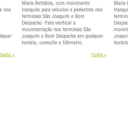
Maria Bethânia, com movimento
Maria 
es nos
tranquilo para veículos e pedestres nos
tranqu
terminais São Joaquim e Bom
termin
Despacho. Para verificar a
Despac
movimentação nos terminais São
movime
lquer
Joaquim e Bom Despacho em qualquer
Joaqu
horário, consulte o filômetro.
horári
Saiba +
Saiba +