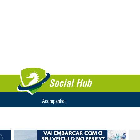
Social Hub
Acompanhe: