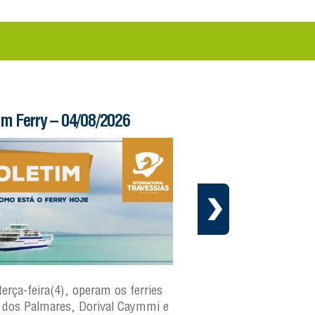
im Ferry – 04/08/2026
Informe – 03/08/20
terça-feira(4), operam os ferries
Em cumprimento ao cr
dos Palmares, Dorival Caymmi e
manutenção preventiva 