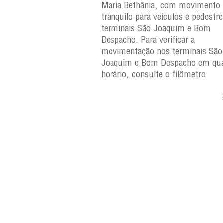
 Maria Bethânia, com
Maria Bethânia, com movimento
uilo para veículos e
tranquilo para veículos e pedestr
erminais São Joaquim e
terminais São Joaquim e Bom
ara verificar a
Despacho. Para verificar a
os terminais São
movimentação nos terminais São
Despacho em qualquer
Joaquim e Bom Despacho em qua
e o filômetro.
horário, consulte o filômetro.
Saiba +