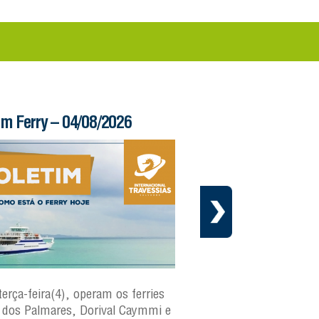
im Ferry – 04/08/2026
Informe – 03/08/20
terça-feira(4), operam os ferries
Em cumprimento ao cr
dos Palmares, Dorival Caymmi e
manutenção preventiva 