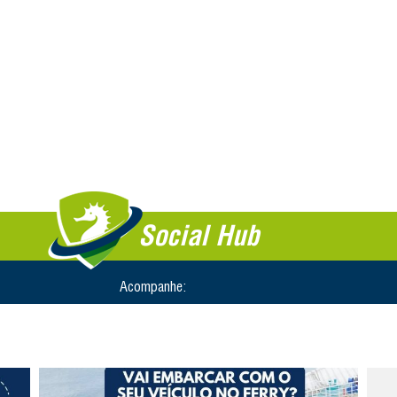
Social Hub
Acompanhe: