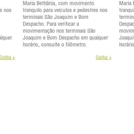
Maria Bethânia, com movimento
Maria 
es nos
tranquilo para veículos e pedestres nos
tranqu
terminais São Joaquim e Bom
termin
Despacho. Para verificar a
Despac
movimentação nos terminais São
movime
lquer
Joaquim e Bom Despacho em qualquer
Joaqu
horário, consulte o filômetro.
horári
Saiba +
Saiba +