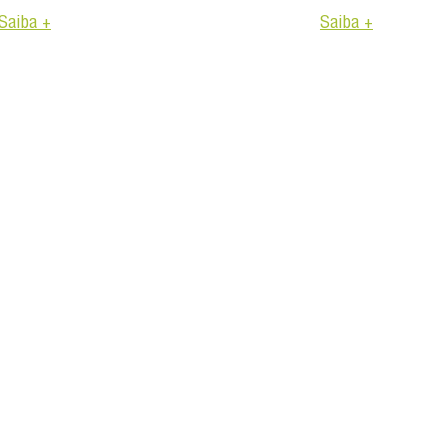
Saiba +
Saiba +
confiab
operac
Para c
viagen
orient
Filôme
termin
A prog
de aco
operac
Planej
Filôme
Intern