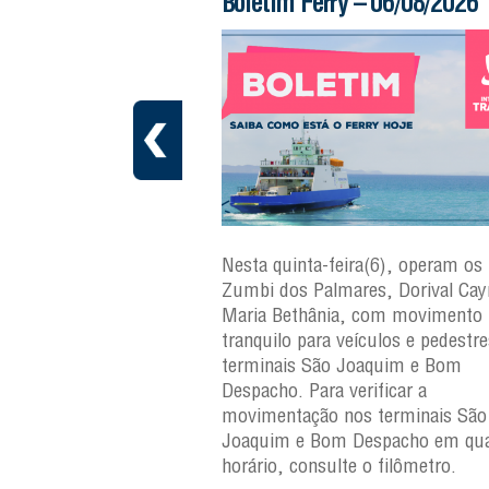
 – 06/08/2026
Boletim Ferry – 05/08/2026
ra(6), operam os ferries
Nesta quarta-feira(5), operam os 
ares, Dorival Caymmi e
Zumbi dos Palmares, Dorival Ca
, com movimento
Maria Bethânia, com movimento
eículos e pedestres nos
tranquilo para veículos e pedestr
Joaquim e Bom
terminais São Joaquim e Bom
erificar a
Despacho. Para verificar a
os terminais São
movimentação nos terminais São
Despacho em qualquer
Joaquim e Bom Despacho em qua
e o filômetro.
horário, consulte o filômetro.