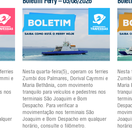
Boletim Ferry – 04/08/2026
Infor
ferries
Nesta terça-feira(4), operam os ferries
Em cu
ymmi e
Zumbi dos Palmares, Dorival Caymmi e
manute
Maria Bethânia, com movimento
Intern
es nos
tranquilo para veículos e pedestres nos
inform
terminais São Joaquim e Bom
paragu
Despacho. Para verificar a
os dia
movimentação nos terminais São
A medi
lquer
Joaquim e Bom Despacho em qualquer
manute
horário, consulte o filômetro.
objetiv