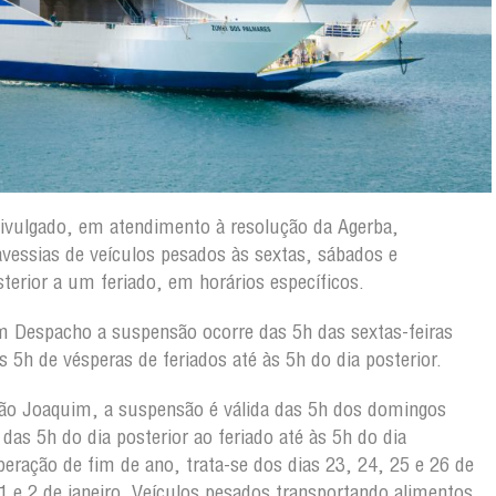
vulgado, em atendimento à resolução da Agerba,
vessias de veículos pesados às sextas, sábados e
terior a um feriado, em horários específicos.
 Despacho a suspensão ocorre das 5h das sextas-feiras
h de vésperas de feriados até às 5h do dia posterior.
ão Joaquim, a suspensão é válida das 5h dos domingos
as 5h do dia posterior ao feriado até às 5h do dia
peração de fim de ano, trata-se dos dias 23, 24, 25 e 26 de
 e 2 de janeiro. Veículos pesados transportando alimentos