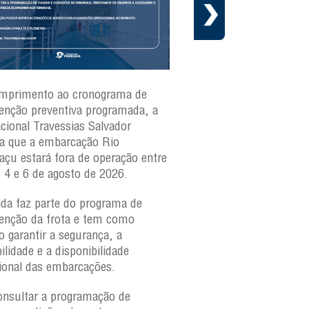
mprimento ao cronograma de
Nesta segunda-feira(3)
nção preventiva programada, a
ferries Zumbi dos Palma
acional Travessias Salvador
Caymmi, Maria Bethânia
a que a embarcação
Rio
Paraguaçu, com movime
açu
estará fora de operação entre
para veículos e pedestr
s 4 e 6 de agosto de 2026.
São Joaquim e Bom Des
verificar a movimentaçã
da faz parte do programa de
São Joaquim e Bom De
nção da frota e tem como
qualquer horário, consul
o garantir a segurança, a
ilidade e a disponibilidade
ional das embarcações.
onsultar a programação de