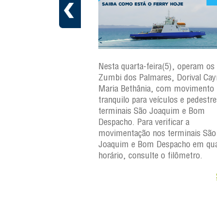
ra(6), operam os ferries
Nesta quarta-feira(5), operam os 
ares, Dorival Caymmi e
Zumbi dos Palmares, Dorival Ca
, com movimento
Maria Bethânia, com movimento
eículos e pedestres nos
tranquilo para veículos e pedestr
Joaquim e Bom
terminais São Joaquim e Bom
erificar a
Despacho. Para verificar a
os terminais São
movimentação nos terminais São
Despacho em qualquer
Joaquim e Bom Despacho em qua
e o filômetro.
horário, consulte o filômetro.
Saiba +