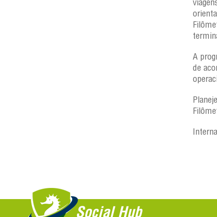
viagen
orient
Filôme
termin
A prog
de aco
operac
Planej
Filôme
Intern
Social Hub