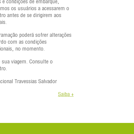
s e condições de embarque,
amos os usuários a acessarem o
tro antes de se dirigirem aos
ais.
ramação poderá sofrer alterações
rdo com as condições
ionais, no momento.
e sua viagem. Consulte o
tro.
acional Travessias Salvador
Saiba +