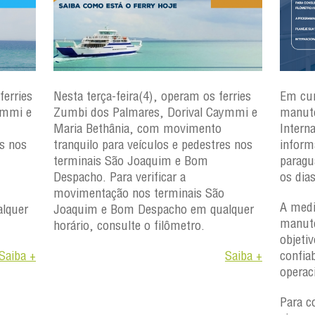
ferries
Nesta terça-feira(4), operam os ferries
Em cu
ymmi e
Zumbi dos Palmares, Dorival Caymmi e
manute
Maria Bethânia, com movimento
Intern
es nos
tranquilo para veículos e pedestres nos
inform
terminais São Joaquim e Bom
paragu
Despacho. Para verificar a
os dia
movimentação nos terminais São
A medi
lquer
Joaquim e Bom Despacho em qualquer
manute
horário, consulte o filômetro.
objetiv
Saiba +
Saiba +
confiab
operac
Para c