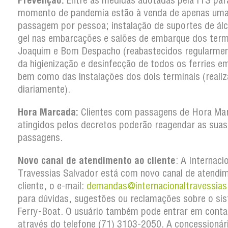
Prevenção:
Entre as medidas adotadas pela ITS par
momento de pandemia estão à venda de apenas um
passagem por pessoa; instalação de suportes de ál
gel nas embarcações e salões de embarque dos term
Joaquim e Bom Despacho (reabastecidos regularmen
da higienização e desinfecção de todos os ferries em
bem como das instalações dos dois terminais (reali
diariamente).
Hora Marcada:
Clientes com passagens de Hora Ma
atingidos pelos decretos poderão reagendar as suas
passagens.
Novo canal de atendimento ao cliente
: A Internaci
Travessias Salvador está com novo canal de atendi
cliente, o e-mail:
demandas@internacionaltravessias
para dúvidas, sugestões ou reclamações sobre o si
Ferry-Boat. O usuário também pode entrar em conta
através do telefone (71) 3103-2050. A concessionár