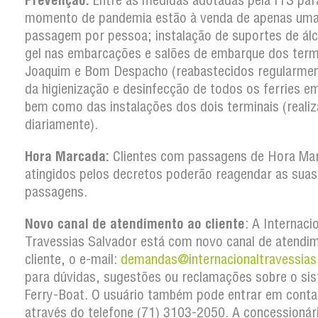
Prevenção:
Entre as medidas adotadas pela ITS par
momento de pandemia estão à venda de apenas um
passagem por pessoa; instalação de suportes de ál
gel nas embarcações e salões de embarque dos term
Joaquim e Bom Despacho (reabastecidos regularmen
da higienização e desinfecção de todos os ferries em
bem como das instalações dos dois terminais (reali
diariamente).
Hora Marcada:
Clientes com passagens de Hora Ma
atingidos pelos decretos poderão reagendar as suas
passagens.
Novo canal de atendimento ao cliente
: A Internaci
Travessias Salvador está com novo canal de atendi
cliente, o e-mail:
demandas@internacionaltravessias
para dúvidas, sugestões ou reclamações sobre o si
Ferry-Boat. O usuário também pode entrar em conta
através do telefone (71) 3103-2050. A concessionár