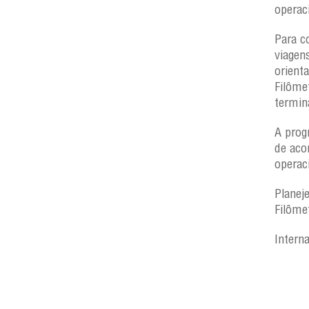
operac
Para c
viagen
orient
Filôme
termin
A prog
de aco
operac
Planej
Filôme
Intern