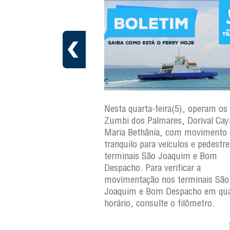
ra(6), operam os ferries
Nesta quarta-feira(5), operam os 
ares, Dorival Caymmi e
Zumbi dos Palmares, Dorival Ca
, com movimento
Maria Bethânia, com movimento
eículos e pedestres nos
tranquilo para veículos e pedestr
Joaquim e Bom
terminais São Joaquim e Bom
erificar a
Despacho. Para verificar a
os terminais São
movimentação nos terminais São
Despacho em qualquer
Joaquim e Bom Despacho em qua
e o filômetro.
horário, consulte o filômetro.
Saiba +