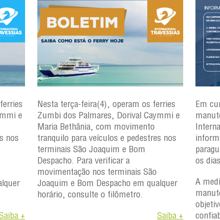
ferries
Nesta terça-feira(4), operam os ferries
Em cu
ymmi e
Zumbi dos Palmares, Dorival Caymmi e
manute
Maria Bethânia, com movimento
Intern
es nos
tranquilo para veículos e pedestres nos
inform
terminais São Joaquim e Bom
paragu
Despacho. Para verificar a
os dia
movimentação nos terminais São
A medi
lquer
Joaquim e Bom Despacho em qualquer
manute
horário, consulte o filômetro.
objetiv
Saiba +
Saiba +
confiab