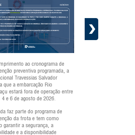
mprimento ao cronograma de
Nesta segunda-feira(3)
nção preventiva programada, a
ferries Zumbi dos Palma
acional Travessias Salvador
Caymmi, Maria Bethânia
a que a embarcação
Rio
Paraguaçu, com movime
açu
estará fora de operação entre
para veículos e pedestr
s 4 e 6 de agosto de 2026.
São Joaquim e Bom Des
verificar a movimentaçã
da faz parte do programa de
São Joaquim e Bom De
nção da frota e tem como
qualquer horário, consul
o garantir a segurança, a
ilidade e a disponibilidade