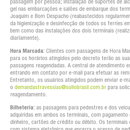
passagem por pessoa; instalação de suportes de ál
gel nas embarcações e salões de embarque dos term
Joaquim e Bom Despacho (reabastecidos regularmen
da higienização e desinfecção de todos os ferries em
bem como das instalações dos dois terminais (reali
diariamente).
Hora Marcada:
Clientes com passagens de Hora Ma
para os horários atingidos pelo decreto terão as su
passagens reagendadas. A central de atendimento e
entrando em contato por e-mail para efetuar as rem
Entretanto, os usuários atingidos podem enviar e-ma
o
demandastravessias@sollobrasil.com.br
para solic
reagendamento.
Bilheteria:
as passagens para pedestres e dos veícu
adquiridas em ambos os terminais, com pagamento
dinheiro, cartões de crédito ou débito. Os terminai
com sistema eletrônico que encerra o acesso de ped