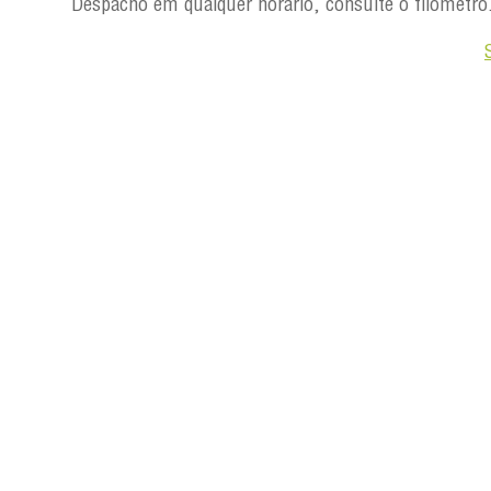
Despacho em qualquer horário, consulte o filômetro
Saiba +